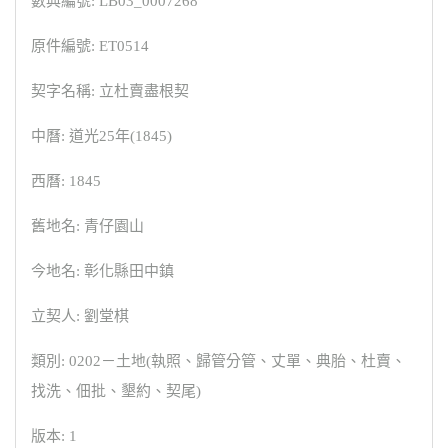
數典編號: LB03_0007268
原件編號: ET0514
契字名稱: 立杜賣盡根契
中曆: 道光25年(1845)
西曆: 1845
舊地名: 青仔園山
今地名: 彰化縣田中鎮
立契人: 劉堂棋
類別: 0202－土地(執照、歸管分管、丈單、典胎、杜賣、
找洗、佃批、墾約、契尾)
版本: 1