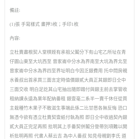
備註:
(1)張 手寫樣式 畫押3枚；手印1枚
內容:
立杜賣盡根契人堂棋姪有承祖父鬮分下有山宅乙所址在青
仔園山東至大坑西至 曾家崙中分水為界南至大坑為界北至
曾家崙中分水為界四至界址明白今因乏銀費用 托中問房親
水養叔出首承買三面言定時值價銀貳大員正其銀即日仝中
三面交收 明白足訖其山宅抽出隨即踏付與銀主前去掌管收
租納課永遠為業年配納番租 銀壹毫二系半一賣千休任從買
主栽種竹木果子不敢滋生事端此係二比甘愿各無反悔 恐口
無憑今欲有憑立杜賣契壹紙付執為照 即日仝中收過契內銀
貳大員正完足再照 批明其上手番契併鬮分登帶別項難以開
析批明再照 代書人蔡云吉 為中人番叔 知見母親劉李氏 道