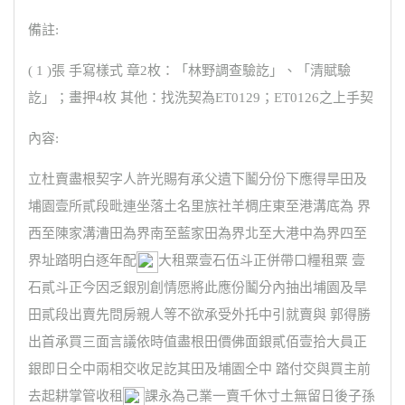
備註:
( 1 )張 手寫樣式 章2枚：「林野調查驗訖」、「清賦驗
訖」；畫押4枚 其他：找洗契為ET0129；ET0126之上手契
內容:
立杜賣盡根契字人許光賜有承父遺下鬮分份下應得旱田及
埔園壹所貳段毗連坐落土名里族社羊椆庄東至港溝底為 界
西至陳家溝漕田為界南至藍家田為界北至大港中為界四至
界址踏明白逐年配
大租粟壹石伍斗正併帶口糧租粟 壹
石貳斗正今因乏銀別創情愿將此應份鬮分內抽出埔園及旱
田貳段出賣先問房親人等不欲承受外托中引就賣與 郭得勝
出首承買三面言議依時值盡根田價佛面銀貳佰壹拾大員正
銀即日仝中兩相交收足訖其田及埔園仝中 踏付交與買主前
去起耕掌管收租
課永為己業一賣千休寸土無留日後子孫