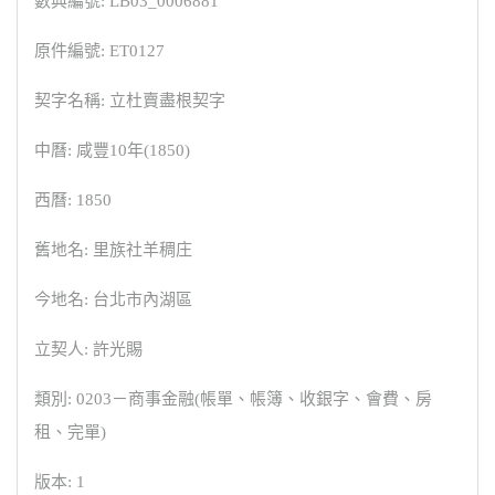
數典編號: LB03_0006881
原件編號: ET0127
契字名稱: 立杜賣盡根契字
中曆: 咸豐10年(1850)
西曆: 1850
舊地名: 里族社羊稠庄
今地名: 台北市內湖區
立契人: 許光賜
類別: 0203－商事金融(帳單、帳簿、收銀字、會費、房
租、完單)
版本: 1