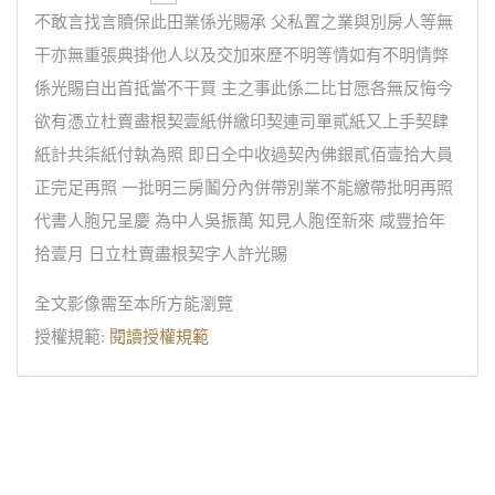
不敢言找言贖保此田業係光賜承 父私置之業與別房人等無
干亦無重張典掛他人以及交加來歷不明等情如有不明情弊
係光賜自出首抵當不干買 主之事此係二比甘愿各無反悔今
欲有憑立杜賣盡根契壹紙併繳印契連司單貳紙又上手契肆
紙計共柒紙付執為照 即日仝中收過契內佛銀貳佰壹拾大員
正完足再照 一批明三房鬮分內併帶別業不能繳帶批明再照
代書人胞兄呈慶 為中人吳振萬 知見人胞侄新來 咸豐拾年
拾壹月 日立杜賣盡根契字人許光賜
全文影像需至本所方能瀏覽
授權規範:
閱讀授權規範