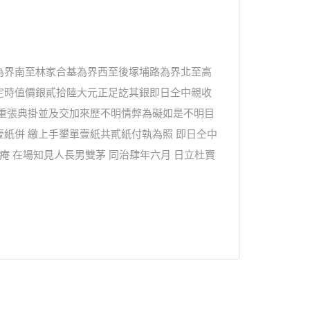
為界南至林家合基為界西至後塚埔路為界北至高
定時值價銀貳拾陸大元正足訖其銀即日仝中親收
無重張典掛並及交加來歷不明情弊為礙如是不明目
紙併 繳上手墾單壹紙共貳紙付執為照 即日仝中
痷 在場知見人長男雙茅 同治肆年六月 日立杜賣