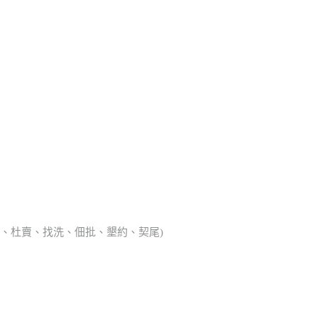
典胎、杜賣、找洗、佃批、墾約、契尾)