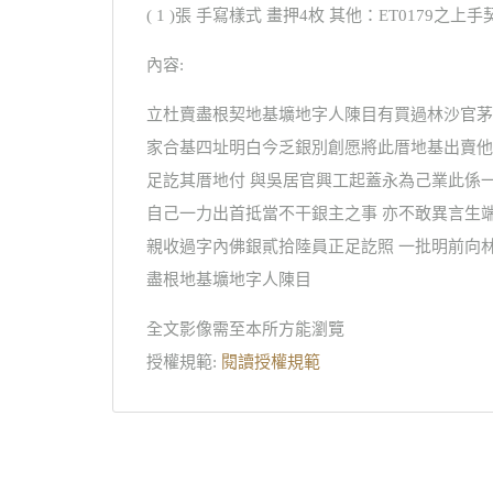
( 1 )張 手寫樣式 畫押4枚 其他：ET0179之上手
內容:
立杜賣盡根契地基壙地字人陳目有買過林沙官茅
家合基四址明白今乏銀別創愿將此厝地基出賣他
足訖其厝地付 與吳居官興工起蓋永為己業此係
自己一力出首抵當不干銀主之事 亦不敢異言生
親收過字內佛銀貳拾陸員正足訖照 一批明前向林
盡根地基壙地字人陳目
全文影像需至本所方能瀏覽
授權規範:
閱讀授權規範