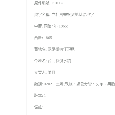
原件編號: ET0176
契字名稱: 立杜賣盡根契地基壙地字
中曆: 同治4年(1865)
西曆: 1865
舊地名: 滬尾街崎仔頂尾
今地名: 台北縣淡水鎮
立契人: 陳目
類別: 0202－土地(執照、歸管分管、丈單、
版本: 1
備註: