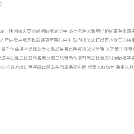
契
屋一所因被火焚壞尚剩厝地壹所坐 落土名滬尾街崎仔頂尾東至街路
人年納業戶地基稅銀肆錢無奈托中引 就向與吳居官出首承受三面議
一賣千休萬世不易保此厝地係是目自己明買與父兄房親 人等無干亦
端滋事此係二比甘愿各無反悔口恐無憑今欲有憑立杜賣盡根絕厝地字壹
沙承買茅厝併無字紙止繳上手懇單為據再照 代筆人蘇應元 為中人林