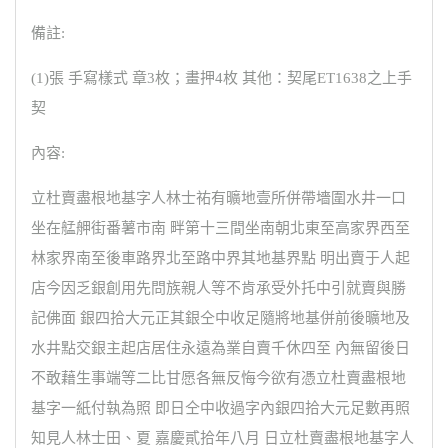
備註:
(1)張 手寫樣式 章3枚；畫押4枚 其他：契尾ET1638之上手
契
內容:
立杜賣盡根地基字人林士祐有曠地壹所併帶墻圍水井一口
坐在艋舺街番薯市南 畔第十三間坐南朝北東至高家界西至
林家界南至後車路界北至路中界其地基界點 明出賣于人起
店今因乏銀創用先問族親人等不肯承受外托中引就賣與勝
記佛面 銀四拾大元正其銀仝中收足隨將地基併前後曠地及
水井點交銀主起店居住永遠為業自賣千休四至 內無留後日
不敢藉生事端等二比甘愿各無反悔今欲有憑立杜賣盡根地
基字一紙付執為照 即日仝中收過字內銀四拾大元足數再照
知見人林士田、夏 嘉慶貳拾年八月 日立杜賣盡根地基字人