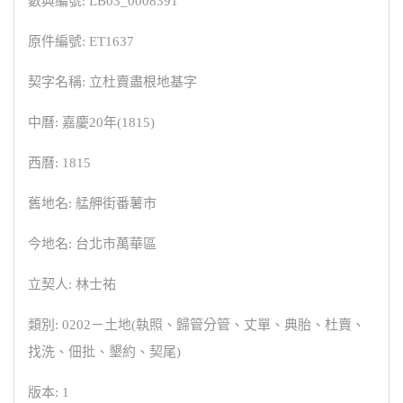
數典編號: LB03_0008391
原件編號: ET1637
契字名稱: 立杜賣盡根地基字
中曆: 嘉慶20年(1815)
西曆: 1815
舊地名: 艋舺街番薯市
今地名: 台北市萬華區
立契人: 林士祐
類別: 0202－土地(執照、歸管分管、丈單、典胎、杜賣、
找洗、佃批、墾約、契尾)
版本: 1