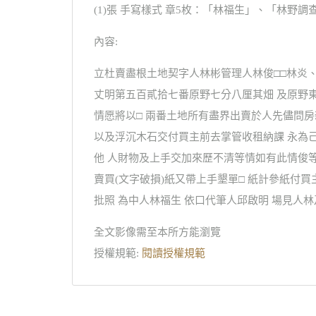
(1)張 手寫樣式 章5枚：「林福生」、「林野調
內容:
立杜賣盡根土地契字人林彬管理人林俊□□林炎
丈明第五百貳拾七番原野七分八厘其畑 及原野
情愿將以□ 兩番土地所有盡界出賣於人先儘問
以及浮沉木石交付買主前去掌管收租納課 永為
他 人財物及上手交加來歷不清等情如有此情俊等
賣買(文字破損)紙又帶上手墾單□ 紙計參紙付
批照 為中人林福生 依口代筆人邱啟明 場見人林
全文影像需至本所方能瀏覽
授權規範:
閱讀授權規範