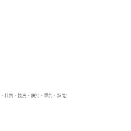
典胎、杜賣、找洗、佃批、墾約、契尾)