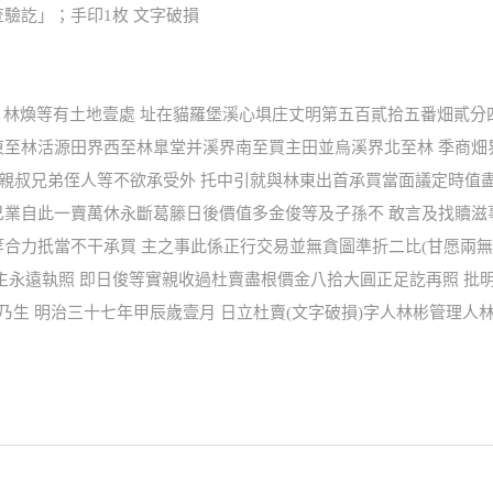
查驗訖」；手印1枚 文字破損
、林煥等有土地壹處 址在貓羅堡溪心埧庄丈明第五百貳拾五番畑貳分
東至林活源田界西至林臯堂并溪界南至買主田並烏溪界北至林 季商
房親叔兄弟侄人等不欲承受外 托中引就與林東出首承買當面議定時值
己業自此一賣萬休永斷葛籐日後價值多金俊等及子孫不 敢言及找贖
合力扺當不干承買 主之事此係正行交易並無貪圖準折二比(甘愿兩無
買主永遠執照 即日俊等實親收過杜賣盡根價金八拾大圓正足訖再照 批
乃生 明治三十七年甲辰歲壹月 日立杜賣(文字破損)字人林彬管理人林