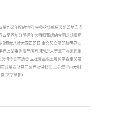
四厘九毫年配納地租 金參拾錢貳厘又帶荒地壹處
畑界四至界址分明逐年大租照舊認納今因乏銀費用
盡根價金八拾大圓正即日 金交契立隨即踏明界址
滋事保此業委係俊等所有與別房人等無干亦無典掛
)反悔今欲有憑合 立杜賣盡根土地契字壹紙又帶
明帶荒埔壹所其四至界址俱載在 上手墾單內分明
俊(文字破損)