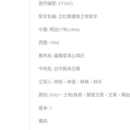
原件編號: ET1803
契字名稱: 立杜賣盡根土地契字
中曆: 明治37年(1904)
西曆: 1904
舊地名: 貓羅堡溪心埧庄
今地名: 台中縣烏日鄉
立契人: 林彬、林俊、林煥、林炎
類別: 0202－土地(執照、歸管分管、丈單、
版本: 1
備註: