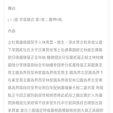
備註:
( 1 )張 手寫樣式 章1枚；畫押6枚
內容:
立杜賣盡根園契字人林青雲、進生、添水等仝有承祖父遺
下旱園貳坵在太平庄東勢坐落土名通事園經丈林進生瘠園
捌分陸厘肆毫正全年納 糧肆錢柒分伍厘貳毫正經丈林枝瘠
園陸分零肆毫捌絲全年納糧參錢參分貳厘陸毫正其園東至
買主園為界西至林家園為界南至買主 園為界北至路為界下
坵東至買主園為界西至林家園為界南至林公園為界北至車
路為界兩段四至界址明白年配納蕭壠番大租二處共壹 角陸
點正今因乏銀別創叔侄相商愿將此貳段之園出賣於人先儘
問房親叔兄弟姪俱不欲承受外托中引就與族叔合順號出首
承買當 當日三面議定時值盡根園價銀陸拾捌大員正其銀即