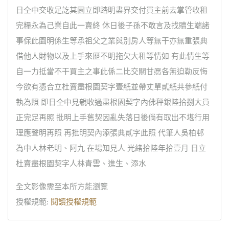
日仝中交收足訖其園立即踏明盡界交付買主前去掌管收租
完糧永為己業自此一賣終 休日後子孫不敢言及找贖生端諸
事保此園明係生等承祖父之業與別房人等無干亦無重張典
借他人財物以及上手來歷不明拖欠大租等情如 有此情生等
自一力抵當不干買主之事此係二比交關甘愿各無迫勒反悔
今欲有憑合立杜賣盡根園契字壹紙並帶丈單貳紙共參紙付
執為照 即日仝中見親收過盡根園契字內佛秤銀陸拾捌大員
正完足再照 批明上手舊契因亂失落日後倘有取出不堪行用
理應聲明再照 再批明契內添張典貳字此照 代筆人吳柏邨
為中人林老明、阿九 在場知見人 光緒拾陸年拾壹月 日立
杜賣盡根園契字人林青雲、進生、添水
全文影像需至本所方能瀏覽
授權規範:
閱讀授權規範