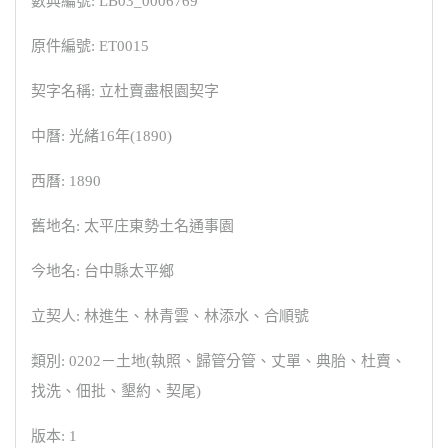
數典編號: LB03_0006769
原件編號: ET0015
契字名稱: 立杜賣盡根園契字
中曆: 光緒16年(1890)
西曆: 1890
舊地名: 太平庄東勢土名通事園
今地名: 台中縣太平鄉
立契人: 林進生、林青雲、林添水、合順號
類別: 0202－土地(執照、歸管分管、丈單、典胎、杜賣、
找洗、佃批、墾約、契尾)
版本: 1