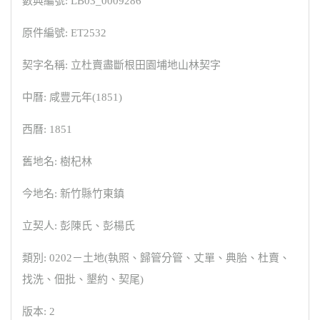
數典編號: LB03_0009286
原件編號: ET2532
契字名稱: 立杜賣盡斷根田園埔地山林契字
中曆: 咸豐元年(1851)
西曆: 1851
舊地名: 樹杞林
今地名: 新竹縣竹東鎮
立契人: 彭陳氏、彭楊氏
類別: 0202－土地(執照、歸管分管、丈單、典胎、杜賣、
找洗、佃批、墾約、契尾)
版本: 2