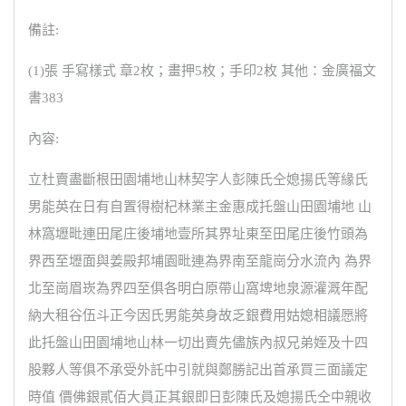
備註:
(1)張 手寫樣式 章2枚；畫押5枚；手印2枚 其他：金廣福文
書383
內容:
立杜賣盡斷根田園埔地山林契字人彭陳氏仝媳揚氏等緣氏
男能英在日有自置得樹杞林業主金惠成托盤山田園埔地 山
林窩壢毗連田尾庄後埔地壹所其界址東至田尾庄後竹頭為
界西至壢面與姜殿邦埔園毗連為界南至龍崗分水流內 為界
北至崗眉崁為界四至俱各明白原帶山窩埤地泉源灌溉年配
納大租谷伍斗正今因氏男能英身故乏銀費用姑媳相議愿將
此托盤山田園埔地山林一切出賣先儘族內叔兄弟姪及十四
股夥人等俱不承受外託中引就與鄭勝記出首承買三面議定
時值 價佛銀貳佰大員正其銀即日彭陳氏及媳揚氏仝中親收