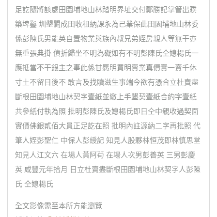
足訖隨將該處田園埔地山林踏明界址交付鄭勝記掌管出贌
築埤鑿 圳墾闢成田收租納課永為己業保此田園埔地山林委
係彭陳氏男能英自置物業與族內叔兄弟姪房親人等無干亦
無重張典掛 債折歸坐不明為礙如有不明彭陳氏仝媳楊氏一
應抵當不干銀主之事此係甘愿明買明賣業真價實一賣千休
寸土不留日後不 敢言及找贖滋生事端今欲有憑合立杜賣盡
斷根田園埔地山林契字壹紙並繳上手墾契壹紙合約字壹紙
共參紙付執為照 批明彭陳氏及媳楊氏即日仝中親收過契面
實價佛銀貳佰大員正足訖在照 批明內註源納二字再批照 代
筆人姪彭聖仁 中保人彭綬記 知見人股夥林恒茂即林慎思堂
知見人江文六 在場人黃阿苟 在場人次男彭善英 三男彭慶
英 咸豐元年拾月 日立杜賣盡斷根田園埔地山林契字人彭陳
氏 仝媳楊氏
全文影像需至本所方能瀏覽