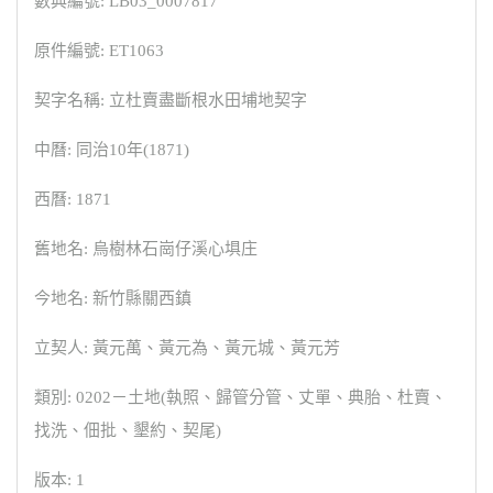
數典編號: LB03_0007817
原件編號: ET1063
契字名稱: 立杜賣盡斷根水田埔地契字
中曆: 同治10年(1871)
西曆: 1871
舊地名: 烏樹林石崗仔溪心埧庄
今地名: 新竹縣關西鎮
立契人: 黃元萬、黃元為、黃元城、黃元芳
類別: 0202－土地(執照、歸管分管、丈單、典胎、杜賣、
找洗、佃批、墾約、契尾)
版本: 1