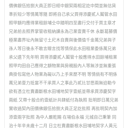
價佛銀伍拾捌大員正即日經中銀契兩相足訖中間並無估貨
準折短少等情萬等隨 即將自己承父買得添慶貳人鬮管水田
照甲額均應得業租餘埔仝中踏明四至盡行交付于買主章才
兄弟前去照界掌管收租納課永為己業壹賣千休 永斷葛藤價
極業盡界址內無留寸土尺木自賣與後價值千金萬兄弟與子
孫人等日後永不敢言贈言找等情保此水田租業委係萬兄弟
承父遺下先年明 買得添慶貳人鬮管十股應得水田餘埔租業
照甲均田自己應得之額物業與房親股內人等無涉並無重張
典掛包寫他人物業為礙以乃上手來歷不明 等情倘有不明係
萬兄弟壹力抵當不干承買人之事此乃貳比甘愿兩無迫勒今
欲有憑立杜賣盡斷根水田埔地契字壹紙並帶承買添慶契字
兩紙 又帶十股合約壹紙計共肆紙付為執照 批明即日萬兄弟
實收過契內田價佛銀伍拾捌大員正足訖批照 再批明契內加
添壹兩字批照 為中人嚴乾賜 在場伯永福 元城自己秉筆 同
治十年辛未歲十二月 日立杜賣盡斷根水田埔地契字人黃元