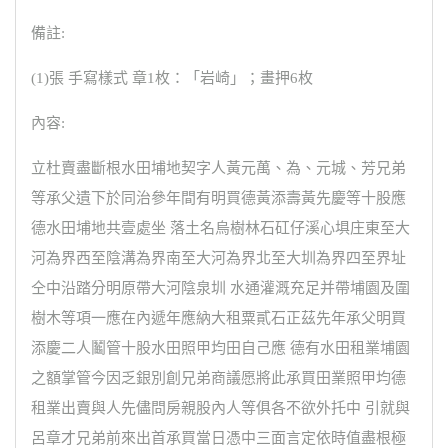
備註:
(1)張 手寫樣式 章1枚：「岩崎」；畫押6枚
內容:
立杜賣盡斷根水田埔地契字人黃元萬、為、元城、芳兄弟
等承父遺下於同治參年間有明買德黃添壽黃先慶等十股應
德水田埔地共壹處坐 落土名烏樹林石矼仔溪心埧庄東至大
河為界西至陰溝為界南至大河為界北至大圳為界四至界址
仝中沿踏分明原帶大河陰泉圳 水通灌溉充足并帶埔園及圍
樹木等項一應在內遞年應納大租粟貳石正茲先年承父明買
添慶二人鬮管十股水田照甲均田自己應 德有水田租業埔園
之額掌管今因乏銀別創兄弟商議愿將此承買田業照甲均德
租業出賣與人先儘問房親股內人等俱各不欲外托中 引就與
呂章才兄弟前來出首承買當日憑中三面言定依時值盡根極