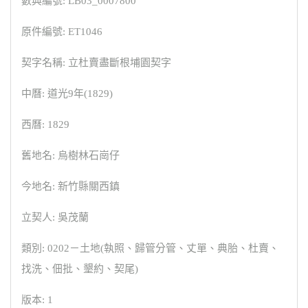
數典編號: LB03_0007800
原件編號: ET1046
契字名稱: 立杜賣盡斷根埔園契字
中曆: 道光9年(1829)
西曆: 1829
舊地名: 烏樹林石崗仔
今地名: 新竹縣關西鎮
立契人: 吳茂蘭
類別: 0202－土地(執照、歸管分管、丈單、典胎、杜賣、
找洗、佃批、墾約、契尾)
版本: 1