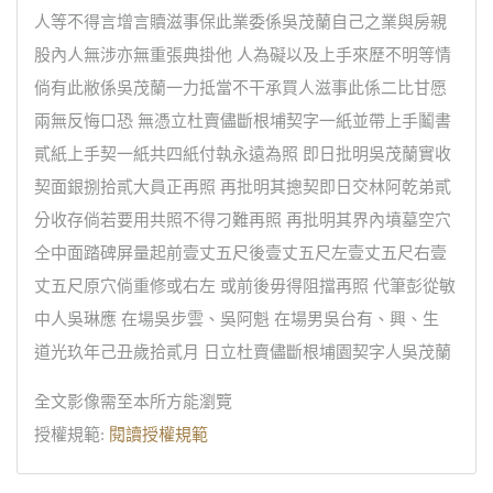
人等不得言增言贖滋事保此業委係吳茂蘭自己之業與房親
股內人無涉亦無重張典掛他 人為礙以及上手來歷不明等情
倘有此敝係吳茂蘭一力抵當不干承買人滋事此係二比甘愿
兩無反悔口恐 無憑立杜賣儘斷根埔契字一紙並帶上手鬮書
貳紙上手契一紙共四紙付執永遠為照 即日批明吳茂蘭實收
契面銀捌拾貳大員正再照 再批明其摠契即日交林阿乾弟貳
分收存倘若要用共照不得刁難再照 再批明其界內墳墓空穴
仝中面踏碑屏量起前壹丈五尺後壹丈五尺左壹丈五尺右壹
丈五尺原穴倘重修或右左 或前後毋得阻擋再照 代筆彭從敏
中人吳琳應 在場吳步雲、吳阿魁 在場男吳台有、興、生
道光玖年己丑歲拾貳月 日立杜賣儘斷根埔園契字人吳茂蘭
全文影像需至本所方能瀏覽
授權規範:
閱讀授權規範