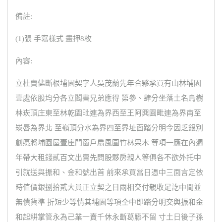
備註:
(1)張 手寫樣式 畫押8枚
內容:
立杜賣儘斷根埔園契字人吳茂蘭先年合夥承買有山林埔園
壹處依股均分各立鬮書兄弟應得 第參、肆分坐落土名烏樹
林崁頂庄東至林乾園毗連為界西至王阿興園毗連為界南至
崁唇為界北 至嶺頂分水為界四至界址面踏分明今因乏銀別
創愿將埔園屋壹座門窗戶扇風圍竹林果木 等項一應在內週
年帶大租錢貳百文出賣先問股夥房親人等俱各不欲外托中
引就送與振和、金和號出首 前來承買當日憑中三面言定依
時值價銀捌拾貳大員正立契之日兩相交付親收足訖中間並
無債貨準 折短少等情其埔園等項仝中即踏分明交與振和金
和起耕掌管永為己業一賣千休永斷葛籐不留 寸土日後子孫