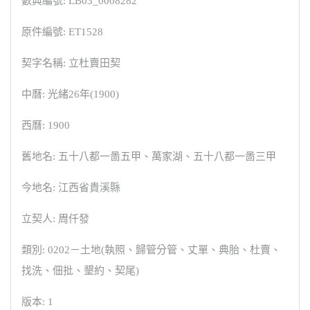
數典編號: LB03_0008282
原件編號: ET1528
契字名稱: 立杜賣田契
中曆: 光緒26年(1900)
西曆: 1900
舊地名: 五十八都一啚五甲、萬家湖、五十八都一啚三甲
今地名: 江西省貴溪縣
立契人: 周仟發
類別: 0202－土地(執照、歸管分管、丈單、典胎、杜賣、
找洗、佃批、墾約、契尾)
版本: 1