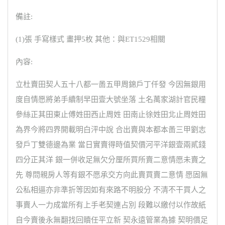
備註:
(1)張 手寫樣式 畫押5枚 其他：與ET1529相關
內容:
立杜賣田契人五十八都一啚五甲周錦戶丁仟發 今因無銀用
度自情愿將弟手續制早田壹大號坐落 土名萬家湖計官民糧
參絲正其田東止傅姓田西止周姓 田南止徐姓田北止周姓田
為界今將四界開載明白泙中說 合出賣與本都本啚三甲劉志
發戶丁雙德邊為業 當日實賣得時值契價河平洋銀壹兩貳錢
四分正其洋 銀一併收足無欠分厘所買所賣二意情愿未賣之
先 尊問親房人等有銀不愿承交方向此賣買賣二意情 愿固無
公私相逼亦非準折等因如有來路不明股分 不清不干買人之
事賣人一力成當所有上手老契連占別 段難以繳付以作故紙
自今賣後永無翻找回贖任平立新 契永遠管業為據 契明價足