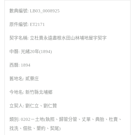
數典編號: LB03_0008925
原件編號: ET2171
契字名稱: 立杜賣永遠盡根水田山林埔地屋宇契字
中曆: 光緒20年(1894)
西曆: 1894
舊地名: 貳藔庄
今地名: 新竹縣北埔鄉
立契人: 劉仁立、劉仁贊
類別: 0202－土地(執照、歸管分管、丈單、典胎、杜賣、
找洗、佃批、墾約、契尾)