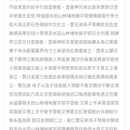
不欲承受外託中引就姜振乾、姜振坤兄弟出首承買即日憑
中參面言定依 時值極水田山林埔地屋宇契價佛銀壹仟參大
佰大員正即日色現經中交於立、贊兄弟母子等親收足訖並
無債貨準折短少等情其水田山林埔地屋宇即日仝中踏 明肆
界立契交付姜振乾、姜振坤前去掌管收租納課永為己業壹
賣千休永斷葛藤界內寸土無留保此業委係立、贊承父鬮分
遺下應得之業與房親疏人等毫無 關涉亦無重張典當包管他
人物業為礙又無上手來歷不明等弊如有此弊不干買主之事
係立、贊兄弟壹力抵當此係業極價足倘日後此業價值萬金
立、贊兄弟 母子以及子孫房族人等斷不敢言贖亦不敢言增
找洗等因此乃貳比甘愿兩無相強恐口無憑紙筆有憑立杜賣
永遠盡根水田山林埔地屋宇契字壹紙 又帶上手承買溫家即
契壹紙又帶上手分管字壹紙又帶憲丈紅單壹紙計共肆紙付
執永遠為照 即日批明劉仁立、劉仁贊兄弟母子等經中實收
到字內水田山林埔地屋宇契價佛銀壹仟參佰大員正足訖批