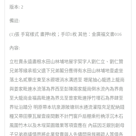
版本: 2
備註:
(1)張 手寫樣式 畫押8枚；手印1枚 其他：金廣福文書016
內容:
立杜賣永遠盡根水田山林埔地屋宇契字人劉仁立、劉仁贊
兄弟等緣承祖父遺下兄弟鬮分應得有水田山林埔地壹處坐
落土名貳藔庄東至水磜壢消水溝透至 壢尾抽心龍透上龍崗
與姜家毗連水流落為界西至彭陳兩家龍崗倒水流內為界南
至大龍崗金福昌毗連為界北至曾家毗連掙竹埋石為界肆至
界址沿踏分 明原帶本坑泉源陂塘圳水通流灌陰充足配納錢
糧又帶田藔瓦屋壹座間數不計門窗戶扇棚乘桁桷浮沉木石
風圍竹木以及木埕菜園雜果等項壹應在 內茲因乏銀別創母
子兄弟商議情愿將此業發賣與人先儘問房族親疏人等俱各