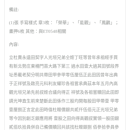
備註:
(1)張 手寫樣式 章3枚：「榮華」、「能觀」、「鳳鸝」；
畫押6枚 其他：與ET0548相關
內容:
立杜賣永遠田契字人光垣兄弟仝姪丁旺等昔年承祖經手買
有新北勢庄東柵門首大路下第三 過水田壹大過其田號段界
址悉載老契分明共帶田甲參甲零伍厘伍正此田因昔年出典
于正祥號及啟亮元科利友耀珍各祖嘗承典茲本年五月內高
觀光垣兄弟先前叔姪合議向得正 祥號及各祖嘗贖回此田即
請光坤直生前來楚斷此田係作三股均開每股田甲帶壹 甲零
壹厘捌正言定此田時值杜贈價銀共貳仟伍佰元正光垣兄弟
等今因別創乏銀應用將 壹股之田向得高觀叔實領一股田銀
貳佰玖拾員併自己備價贖回共該找杜贈銀捌 佰參拾參員參