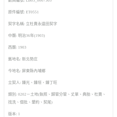
數典編號: LB03_0007305
原件編號: ET0551
契字名稱: 立杜賣永遠田契字
中曆: 明治36年(1903)
西曆: 1903
舊地名: 新北勢庄
今地名: 屏東縣內埔鄉
立契人: 鍾光、鍾垣、鍾丁旺
類別: 0202－土地(執照、歸管分管、丈單、典胎、杜賣、
找洗、佃批、墾約、契尾)
版本: 1