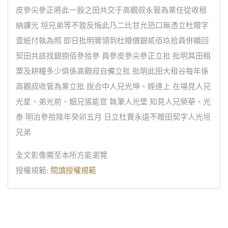
皮參尖參正將此一股之田共交于高觀叔永管為業任從收租
納課光 垣兄弟等不致反悔此乃二比甘允恐口無憑立杜贈字
壹紙付執為照 即日批明實領到杜贈價銀貳佰玖拾員併贖回
契田共該找銀捌佰參拾參 員參皮參尖參正立批 批明其田租
粟及耕糧多少俱係高觀叔自備立批 批明此田大租谷每年係
高觀叔收管為業立批 說合中人兄光坤、姪達上 在場見人兄
光星、弟光前、姻兄張能官 執筆人光堡 知見人兄榮華、光
泰 明治參拾陸年癸卯五月 日立杜賣永遠不贈田契字人光垣
兄弟
全文影像需至本所方能瀏覽
授權規範:
閱讀授權規範