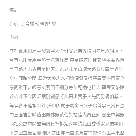
備註:
(1)張 手寫樣式 畫押9枚
內容:
立杜賣水田屋宇契銀字人李琳安兄弟等情因先年承祖遺下
買有水田壹處坐落土名鶴仔崗 東至陳家田邱家地墳為界西
至車路圳為界南至邱家圳為界北至魚塘大路為界四至界址
仝中面踏分明 原帶大坡圳水通流灌溉又帶茅屋壹座門窗戶
扇間數不計經憲丈明田甲捌分每年配納屯租柒 碩零又帶隘
谷柒斗正今因乏銀別創愿將此田出賣于人先問房親伯叔人
等俱各不能承領外 托中因就于劉金喜父子出首承買當日憑
中三面言定時值田價佛銀貳佰柒拾陸大員正即 日仝中契銀
兩相交訖中間並無債貨準拆短少等情此田委係安兄弟等份
下之田並無包賣 他人之田亦無重張典當等弊倘有上手來歷