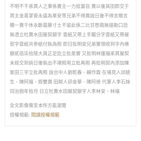
不明不干承買人之事係賣主一力抵當自 賣以後其田即交于
買主金喜掌管永遠為業安等兄弟不得異說日後不得言贈言
贖一賣千休永斷葛藤寸土不留此係二比甘愿兩無逼勒口恐
無憑立杜賣水田屋契銀字 壹紙又帶上手鬮分字壹紙又帶屋
契字壹紙共參紙付執為照 即日批明安兄弟實領收到字內佛
銀貳佰柒拾陸大員正足訖立批是實 又批明林運福承買屋契
未經交到倘日後執出不堪照用立批再照 再批明契內添加陳
家田三字立批再照 說合中人劉乾春、賴作霖 在場見人邱統
生、陳阿福、姪雙壽 田鄰人邱金華、陳阿祿 代筆人李石妹
同治捌年拾月 日立杜賣水田屋契銀字人李林安、林福
全文影像需至本所方能瀏覽
授權規範:
閱讀授權規範