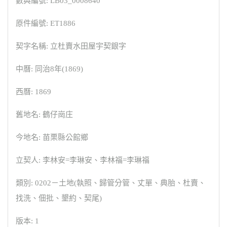
數典編號: LB03_0008640
原件編號: ET1886
契字名稱: 立杜賣水田屋宇契銀字
中曆: 同治8年(1869)
西曆: 1869
舊地名: 鶴仔崗庄
今地名: 苗栗縣公館鄉
立契人: 李林安=李琳安、李林福=李琳福
類別: 0202－土地(執照、歸管分管、丈單、典胎、杜賣、
找洗、佃批、墾約、契尾)
版本: 1