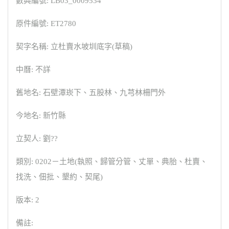
數典編號: LB03_0009534
原件編號: ET2780
契字名稱: 立杜賣水坡圳底字(草稿)
中曆: 不詳
舊地名: 石壁潭崁下、五股林、九芎林柵門外
今地名: 新竹縣
立契人: 劉??
類別: 0202－土地(執照、歸管分管、丈單、典胎、杜賣、
找洗、佃批、墾約、契尾)
版本: 2
備註: