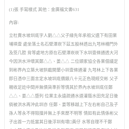
(1)張 手寫樣式 其他：金廣福文書631
內容:
立杜賣水坡圳底字人劉△△父子緣先年承祖父遺下有田業
埔埧壹 處坐落土名石壁潭崁下茲五股林透出九芎林柵門外
及筊几腔 背等處地方原在石壁潭崁崁下水圳壹條通透大河
今因洪水沖壞其鄭△△、姜△△ 二位頭家協仝各業佃議定
到彬界內立築大坡拱截開墾小圳壹條通灌 九芎林上下各業
即日憑中三面言定水坡圳底價銀八十元正色現經交彬 父子
親收足訖中間并無債貨準折等情其於界內水坡圳底任鄭
△△、姜△△暨列 位業主永遠疏通水道灌蔭水田充足日後
倘被洪水再沖此圳亦 任鄭、姜等移越上下左右彬自己及子
孫人等永不得阻擋并無上手來歷不明等 情如有此情係彬父
子出首一力抵當其日後浮圳有壞□黃仔 水等自理不干鄭