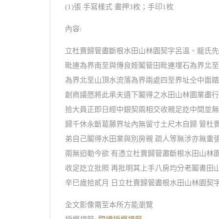
(1)張 手寫樣式 畫押3枚；手印1枚
內容:
立杜賣歸管盡斷根水田山林園契字呂溫、龍氏先
毗連為界南至與傳良姪鬮管田毗連埋石為界北至
為界北至山頂水流落為界兩處四至界址仝中面踏
創商議愿將此承夫遺下鬮得之水田山林園業盡行
拾大員正即日經中銀契兩相交收親足訖中間並無
歸千休永斷葛藤界址內無留寸土尺木自歸 管杜
弟自己鬮得水田業與別房親 疏人等無涉亦無重
兩無迫勒今欲 有憑立杜賣歸管盡斷根水田山林
收足訖立批照 再批明其上手八房均分老鬮書田山
辛巳歲拾貳月 日立杜賣歸管盡根水田山林園契
全文影像需至本所方能瀏覽