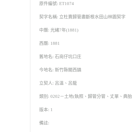
原件編號: ET1074
契字名稱: 立杜賣歸管盡斷根水田山林園契字
中曆: 光緒7年(1881)
西曆: 1881
舊地名: 石崗仔坑口庄
今地名: 新竹縣關西鎮
立契人: 呂溫、呂龍
類別: 0202－土地(執照、歸管分管、丈單、
版本: 1
備註: