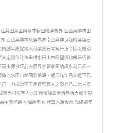
莊其田東至與章才叔田毗連為界 西至與傳標田
界 西至與傳標毗連為界南至與傳良姪毗連埋石
在內遞年應配納大租粟壹石零陸升正今因乏銀別
面言定照依時值盡根水田山林園極價佛銀壹佰參
于買主傳良姪前去照界掌管收租納課永為己業一
情係此水田山林園委係溫、龍氏先年承夫遺下兄
自己一力抵當不干承買歸管人之事此乃二比甘愿
到歸管盡根契字內水田極價佛銀壹佰參拾大員正親
為中叔光榮 在場姪新秀 代筆人羅俊彥 光緒柒年