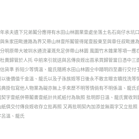
年承夫遺下兄弟鬮分應得有水田山林園業壹處坐落土名石崗仔水坑口
與朱家田毗連路為界又帶山林壹所鬮管得尾壹股東至與章任叔毗連為
分明原帶大坡圳水通流灌溉充足併帶山林園 風圍竹木雜果等項一應
杜賣歸管於人托 中前來引就送與呂傳良姪出首承買歸管當日憑中三
估貨準 拆短少等情溫、龍氏隨將水田山林園仝中踏明四至盡行交付
賣以後價值千金溫、龍氏以及子孫族姪等日後永不敢言贈言贖找洗等
張典掛包寫他人物業為礙亦無上手來歷不明等情倘有不明係溫、龍氏
園契字壹紙併帶鬮書壹紙計共貳紙付為執照 批明即日溫、龍氏實收
紙俱交付傳良姪收存立批再照 又再批明契內加添並無兩字又立批照 
字呂溫、龍氏