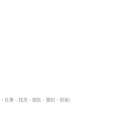
典胎、杜賣、找洗、佃批、墾約、契尾)