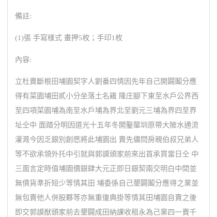
備註:
(1)張 手寫樣式 畫押5枚；手印1枚
內容:
立杜賣斷根田埔園契字人劉番四情因先年自己開闢鬮分應
得有菜園埔田貳小分坐落土名雞 隆庄腳下東至水戶公界西
至四項菜園埔為南至水戶埔為界北至劉元三埔為界四至界
址仝中 面踏分明因道光十五年冬開鑿壟圳原帶大陂水通流
灌溉今因乏銀別創愿將此埔園出 賣先儘問房親伯叔兄弟人
等不欲承領外托中引就與郭謨頭家前來出首承買當日仝 中
三面言定時值埔園價銀肆大元正即日銀契兩交明白中間並
無債貨準折短少等情其田 埔委係自己墾闢鬮分應得之業並
無包賣他人併股夥等亦無重復典掛等情其田埔園自賣之後
即交郭謨猷頭家前去墾闢成田納課收租永為己業四一賣千