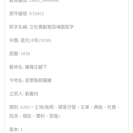
數典編號: LB03_0008806
原件編號: ET2052
契字名稱: 立杜賣斷根田埔園契字
中曆: 道光18年(1838)
西曆: 1838
舊地名: 雞隆庄腳下
今地名: 苗栗縣銅鑼鄉
立契人: 劉番四
類別: 0202－土地(執照、歸管分管、丈單、典胎、杜賣、
找洗、佃批、墾約、契尾)
版本: 1