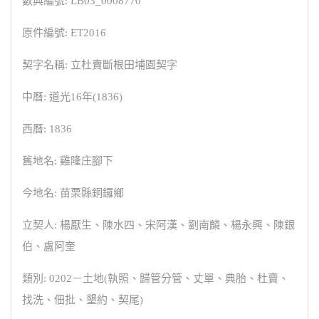
數典編號: LB03_0008770
原件編號: ET2016
契字名稱: 立杜賣斷根田埔園契字
中曆: 道光16年(1836)
西曆: 1836
舊地名: 雞隆庄腳下
今地名: 苗栗縣銅鑼鄉
立契人: 楊厭生、陳水四、宋阿漢、劉南麟、楊永興、陳銀
伯、盧阿奎
類別: 0202－土地(執照、歸管分管、丈單、典胎、杜賣、
找洗、佃批、墾約、契尾)