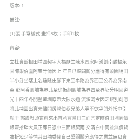
版本: 1
備註:
(1)張 手寫樣式 畫押8枚；手印1枚
內容:
立杜賣斷根田埔園契字人楊厭生陳水四宋阿漢劉南麟楊永
具陳銀伯盧阿奎等情因上 年自已墾闢鬮分應得有菜園埔田
半小分坐落土名雞隆庄腳下東至車路為界西至公界為界南
至 彭阿香園埔為界北至徐振綱園埔為界四至界址分明因道
光十四年冬開鑿壟圳原帶大陂水通 流灌溉今因乏銀別創愿
將此埔園出賣先儘問房親伯叔兄弟人等不欲承領外托中引
就于 郭謨猷頭家前來出首承買當日三面言定時值田埔園價
銀壹拾肆大員正即日憑中三面銀契兩 交清白中間並無債貨
准折短少等情其田埔委係自己墾闢鬮分應得之業並無包賣