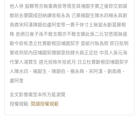
他人併 股夥等亦無重典掛等情至其埔園字賣之後即交郭謨
猷前去墾闢成田納課收租永為 己業楊厭生陳水四楊永具劉
南粦宋阿漢陳銀伯盧阿奎等一賣干休寸土無留永斷葛藤根
株 息絕日後子孫不敢言贈亦不敢言贖此係二比甘愿兩無逼
勒今欲有憑立杜賣斷根田埔園契字 壹紙付執為照 即日批明
實收到契內田埔園契價銀壹拾肆大員正足訖 中見人吳元海
代筆人湯贊生 道光拾陸年拾貳月 日立杜賣斷根田埔園契字
人陳水四、楊厭生、陳銀伯、楊永興、宋阿漢、劉南粦、
盧阿奎
全文影像需至本所方能瀏覽
授權規範:
閱讀授權規範