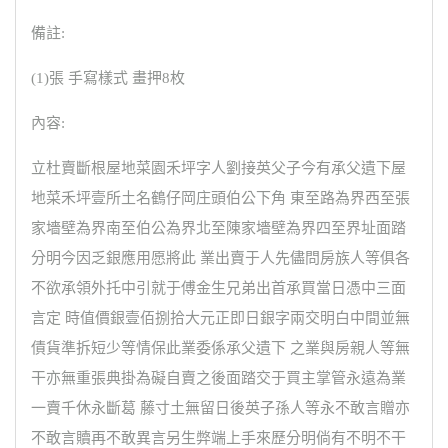
備註:
(1)張 手寫樣式 畫押8枚
內容:
立杜賣斷根屋地菜園禾坪字人劉接英父子今有承父遺下屋
地菜禾坪壹所土名鶴仔岡庄頭伯公下角 東至路為界西至張
家墻壁為界南至伯公為界北至陳家墻壁為界四至界址面踏
分明今因乏銀應用愿將此 業出賣于人先儘問房族人等俱各
不欲承領外托中引就于傅金生兄弟出首承買當日憑中三面
言定 時值價銀壹佰捌拾大元正即日銀字兩交明白中間並無
債貨準拆短少等情保此業委係承父遺下 之業與房親人等無
干亦無重張典掛為礙自賣之後面踏交于買主掌管永遠為業
一賣千休永斷葛 藤寸土無留日後英子孫人等永不敢言贈亦
不敢言贖再不敢異言另生弊端上手來歷分明倘有不明不干