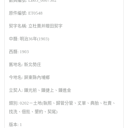
數典編號: LB03_0007302
原件編號: ET0548
契字名稱: 立杜賣并贈田契字
中曆: 明治36年(1903)
西曆: 1903
舊地名: 新北勢庄
今地名: 屏東縣內埔鄉
立契人: 鍾光前、鍾捷上、鍾進金
類別: 0202－土地(執照、歸管分管、丈單、典胎、杜賣、
找洗、佃批、墾約、契尾)
版本: 1