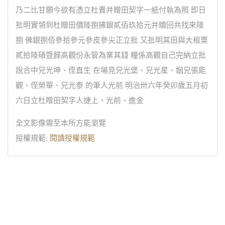
乃二比甘願今欲有憑立杜賣并贈田契字一紙付執為照 即日
批明實領到杜贈田價陸捌拂銀貳佰玖拾元并贖回共找來陸
捌 佛銀捌佰參拾參元參皮參尖正立批 又批明其田與大租粟
貳拾陸碩暨歸高觀份永管為業其錢 糧係高觀自己完納立批
說合中兄光坤、侄直生 在場見兄光堡、兄光星、姻兄張能
觀、侄榮華、兄光泰 的筆人光前 明治卅六年癸卯歲五月初
六日立杜贈田契字人捷上、光前、進金
全文影像需至本所方能瀏覽
授權規範:
閱讀授權規範