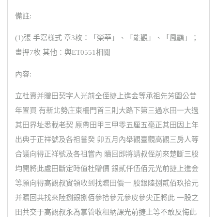
備註:
(1)張 手寫樣式 章3枚：「榮華」、「能觀」、「鳳鸝」；
畫押7枚 其他：與ET0551相關
內容:
立杜賣并贈田契字人光前仝侄捷上進金等承祖先芳園公昔
年置買 有新北勢庄東柵門首三則大路下第三過水田一大過
其田界址悉載老契 原帶田甲三甲零五厘五毫正其田因上年
出典于正祥號及各祖嘗癸 卯五月內舉觀臺觀高觀三房人等
合議向得正祥號及各祖嘗內 贖回即將請叔侄前來楚斷三股
均開將此處田斷定時值杜贈價 銀貳仟伍佰元光前捷上進金
等願向得高觀叔實領收到找贈田價一 股銀陸捌貳佰玖拾元
并贖回共找來陸捌銀捌佰參拾參元參皮參尖正將此 一股之
田共交于高觀叔永為掌管收租納課光前捷上等不敢反悔此