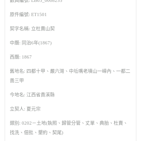
數典編號: LB03_0008255
原件編號: ET1501
契字名稱: 立杜賣山契
中曆: 同治6年(1867)
西曆: 1867
舊地名: 四都十甲、嚴六灣、中坵嘴老墳山一嶂內、一都二
啚三甲
今地名: 江西省貴溪縣
立契人: 夏元宗
類別: 0202－土地(執照、歸管分管、丈單、典胎、杜賣、
找洗、佃批、墾約、契尾)