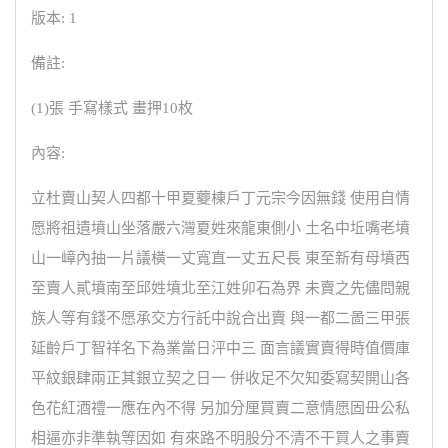
版本: 1
備註:
(1)張 手寫樣式 畫押10枚
內容:
立杜賣山契人四都十甲夏蘷棟戶丁元宗今因無錢 使用自情
愿將祖遺墳山坐落嚴六灣夏姓來龍東側小 土名中坵嘴老墳
山一嶂內抽一片議橫一丈寬直一丈五尺長 東至新有母墳西
至賣人貳墳南至邱姓墳北至江姓卯石為界 未賣之先儘問親
族人等有錢不愿承交方行託中說合出賣 與一都二啚三甲張
延齡戶丁智祥名下為業當日泙中三 面言議實賣得時值價庫
平紋銀肆兩正其銀立契之日一 併收足不欠知委寫契開山各
色花紅酒禮一應在內不得 另加分厘買賣二意情愿固毌公私
相逼亦非準執等因如 有來路不明股分不清不干買人之事賣