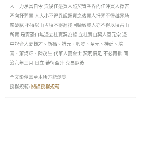
人一力承當自今 賣後任憑買人照契管業界內任泙買人擇吉
牽向扞葬賣 人大小不得異說既賣之後賣人扦葬不得越界騎
嶺破肱 不得以山占墳不得翻找回贖致買人亦不得以墳占山
所賣 是實恐口無憑立杜賣契為據 立杜賣山契人夏元宗 憑
中說合人夏樣才、新福、譜元、興發、至元、桂廷、培
喜、蕭炳輝、陳茂生 代筆人夏金士 契明價足 不必再批 同
治六年三月 日立 蕃衍盈升 克昌厥後
全文影像需至本所方能瀏覽
授權規範:
閱讀授權規範