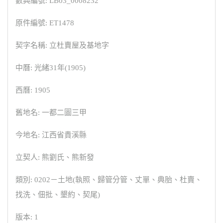
數典編號: LB03_0008232
原件編號: ET1478
契字名稱: 立杜賣屋及基地字
中曆: 光緒31年(1905)
西曆: 1905
舊地名: 一都二圖三甲
今地名: 江西省貴溪縣
立契人: 熊劉氏、熊新發
類別: 0202－土地(執照、歸管分管、丈單、典胎、杜賣、
找洗、佃批、墾約、契尾)
版本: 1