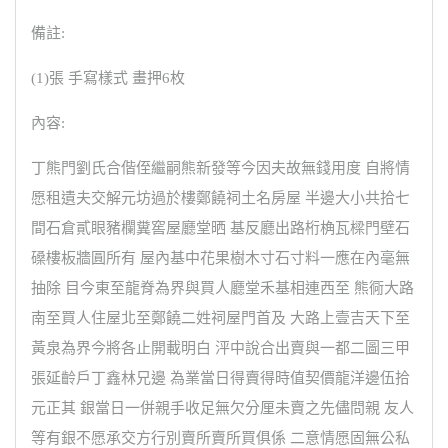
備註:
(1)張 手寫樣式 畫押6枚
內容:
丁熊門劉氏合偕侄繼嗣熊新發等今因夫故無錢用度 自將情
愿租遺夫交解元坊過於樓鄭饒祠土名房屋 半邊大小共拾七
間石倉貳眼豬欄糞窖屋廳堂晒 基反廳出路桁桷瓦樑門壁石
磉樓板牆圓所有 屋內基中花果樹木寸石寸料一應在內毫無
抽除 目今東至龍脊為界與買人廳堂禾基相連西至 熊衕大路
南至買人住屋北至鄭饒二姓祠屋門首及 大路上壹吉天下至
黃泉為界今將各止開載明白 泙中說合出賣與一都二圖三甲
張延齡戶丁鑫林兄邊 為業當日得賣得時值契價龍洋邊伍拾
元正其 銀當日一併親手收足無欠分厘未賣之先儘問親 友人
等有銀不愿承交方行別賣所賣所買俱係 二意情愿固無公私