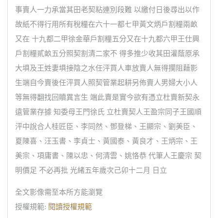
事賣人一力承當其田老契粘連別段難 以繳付日後尋出以作
故紙不得行用所有稅糧在六十一都七甲黃文炳戶割糧兩畝
又在 十九都二甲徐金華戶割糧五分又在十九都六甲王仕興
戶割糧貳畝五分照契割清二家不 得多推少收其田灌蔭原承
大埧及王姓妻埧接陰之水任泙買人車放賣人無得攔阻藉影
生端自今賣後任泙買人照契管業起耕另佈賣人男婦大小人
等無得翻找回贖異言生 端此賣是實今欲有憑立杜賣新契永
遠管業存據 知委母王門徐氏 立杜賣契人王盈宗同子王國順
泙中說合人桂匠臣、李同然、鄧登梯、王顯宗、劉美臣、
夏陳喜、汪玉書、李貞士、黃國泰、黃良才、王炳宗、王
美宗、項庸書、陳以忠、何清雲、姚恪恭 代筆人王慶宗 契
明價足 不必再批 光緒五年歲次己卯十二月 日立
全文影像需至本所方能瀏覽
授權規範:
閱讀授權規範