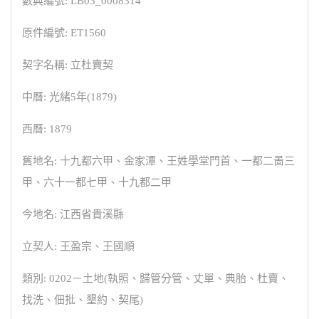
數典編號: LB03_0008314
原件編號: ET1560
契字名稱: 立杜賣契
中曆: 光緒5年(1879)
西曆: 1879
舊地名: 十九都六甲、金家潭、王姓學堂門首、一都二啚三
甲、六十一都七甲、十九都二甲
今地名: 江西省貴溪縣
立契人: 王盈宗、王國順
類別: 0202－土地(執照、歸管分管、丈單、典胎、杜賣、
找洗、佃批、墾約、契尾)