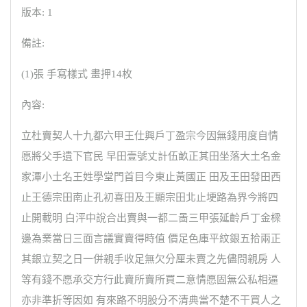
版本: 1
備註:
(1)張 手寫樣式 畫押14枚
內容:
立杜賣契人十九都六甲王仕興戶丁盈宗今因無錢用度自情
愿將父手遺下官民 早田壹號丈計伍畝正其田坐落大土名金
家潭小土名王姓學堂門首目今東止黃國正 田及王田發田西
止王德宗田南止孔初喜田及王顯宗田北止埂路為界今將四
止開載明 白泙中說合出賣與一都二啚三甲張延齡戶丁金樑
邊為業當日三面言議實賣得時值 價足色庫平紋銀五拾兩正
其銀立契之日一併親手收足無欠分厘未賣之先儘問親房 人
等有錢不愿承交方行此賣所賣所買二意情愿固無公私相逼
亦非準折等因如 有來路不明股分不清典當不楚不干買人之