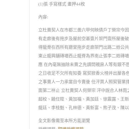
(1)張 手寫樣式 畫押44枚
內容:
立杜賣契人在市都三啚六甲何映倩戶丁榮宗今因
有走廊後有拖步及屋前空基壹片架門壹所屋後破
得龍脊在西所有廳堂拖步走廊架門出路二姓公共
東止龍興舖磚墻西止龍脊為界南止張李二姓磚墻
應 在內毫無抽除未賣之先請問親房人等有銀不
之日收足不欠所有知委 寫契掀香火榜并出屋各
之事賣人一力承當自今賣後 任泙買人照契管業
面第二栟止 立杜賣契人何榮宗 泙中說合人林
超校、饒任陞、黃加福、黃加廷、徐震露、王新
龍廷、李桂魁、孔林德、黃新富、熊子茂、陳以忠
全文影像需至本所方能瀏覽