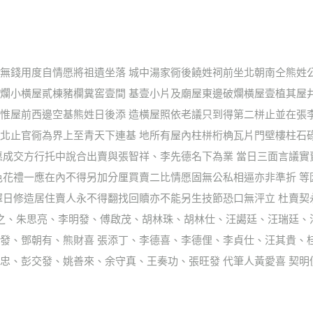
無錢用度自情愿將祖遺坐落 城中湯家衕後饒姓祠前坐北朝南仝熊姓
爛小橫屋貳棟豬欄糞窖壹間 基壹小片及廟屋東邊破爛橫屋壹植其屋
惟屋前西邊空基熊姓日後添 造橫屋照依老議只到得第二栟止並在張
北止官衕為界上至青天下連基 地所有屋內柱栟桁桷瓦片門壁樓柱石
愿成交方行托中說合出賣與張智祥、李先德名下為業 當日三面言議
色花禮一應在內不得另加分厘買賣二比情愿固無公私相逼亦非準折 
擇日修造居住賣人永不得翻找回贖亦不能另生技節恐口無泙立 杜賣契
雨之、朱思亮、李明發、傅啟茂、胡林珠、胡林仕、汪譪廷、汪瑞廷
發、鄧朝有、熊財喜 張添丁、李德喜、李德俚、李貞仕、汪其貴、
、彭交發、姚善來、余守真、王奏功、張旺發 代筆人黃愛喜 契明價