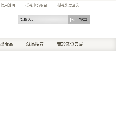
站使用說明
授權申請項目
授權進度查詢
搜尋
出版品
藏品搜尋
關於數位典藏