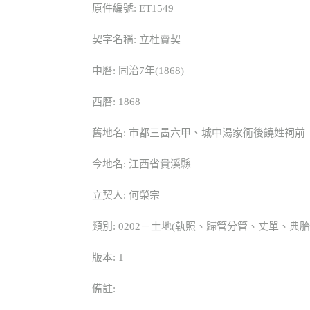
原件編號: ET1549
契字名稱: 立杜賣契
中曆: 同治7年(1868)
西曆: 1868
舊地名: 市都三啚六甲、城中湯家衕後饒姓祠前
今地名: 江西省貴溪縣
立契人: 何榮宗
類別: 0202－土地(執照、歸管分管、丈單、
版本: 1
備註: