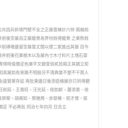
公共因兵拆壞門壁不全之正屋壹棟計六栟 兩廟前
井前後空基自正屋龍脊為界何姓得龍脊 之東熊姓
李前磚墻邊留空基壹丈闊以便二家進出其屋 目今
碌并前後花果樹木以及屋內寸木寸料片土塊石壹
實賣得時值價足色庫平文銀壹佰貳拾兩正其銀立契
等因其屋如有來路不明股分不清典當不楚不干買人
永遠管業存証 再批東邊日後添造橫屋亦只到得廳
、汪和廷、王貴旺、汪光廷、桂如齡、蕭添貴、徐
桂榮華、胡甫如、鄧連周、余發棟、祝才俚、張
足 不必再批 同治七年四月 日吉立