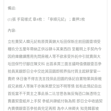
備註:
(1)張 手寫樣式 章4枚：「寧順元記」；畫押2枚
內容:
立杜賣契人韓元記有原買黃錦大坵田保新庄前田園壹項受
種玖分五厘年帶納正供谷肆斗其東西四 至載明上手契內今
因府庫繳課應用先問房親人等不欲承受外託中引就賣與大
坵田保竹仔腳庄陳文科 出首承買三面言議時值價銀壹百參
拾員其銀即日仝中交訖其田園即照界指付買主起耕掌管一
賣終 休日後不得言洗言找保此田園的係記自置物業與房親
叔兄弟姪人等無干亦無來歷交加不明等情 如有此情記自出
首抵當不干買主之事此係二比甘愿各無反悔恐口無憑特立
賣盡契壹紙并上手契 參紙共肆紙付執為照 即日仝中收過契
內賣價銀壹百參拾員完足再照 為中人林卿夫 知見韓慕坡