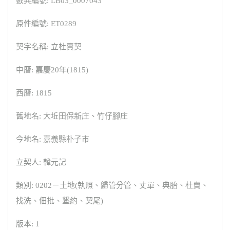
數典編號: LB03_0007043
原件編號: ET0289
契字名稱: 立杜賣契
中曆: 嘉慶20年(1815)
西曆: 1815
舊地名: 大坵田保新庄、竹仔腳庄
今地名: 嘉義縣朴子市
立契人: 韓元記
類別: 0202－土地(執照、歸管分管、丈單、典胎、杜賣、
找洗、佃批、墾約、契尾)
版本: 1