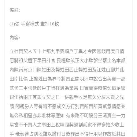
備註:
(1)張 手寫樣式 畫押16枚
內容:
立杜賣契人五十七都九甲龔順戶丁異才今因無錢用度自情
愿將祖父遺下早田計官 民糧肆畝正大小肆號坐落土名本都
內陳崗背京口陳姓田及龔姓田西止龔姓田及江姓山腳并此
田南比俱 止龔姓田為界今將四正開明泙中說合出與賣一都
貳啚三甲張延齡戶丁智祥邊為業當 日實賣得時值契價足紋
銀伍拾兩正其銀立契之日一併親手收足無欠分厘未賣之先
請 問親房人等有錢不愿成交方行別賣所賣所買貳意情愿並
無公私相逼亦非准林等應如 有來路不明股分王清賣主一力
承當不干買人之事田上稅糧照契過割貳家不得多推少收上
手 老契連占別段難以繳付日後尋出不得行用以作故紙其田