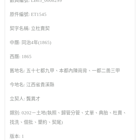
數典編號: LB03_0008299
原件編號: ET1545
契字名稱: 立杜賣契
中曆: 同治4年(1865)
西曆: 1865
舊地名: 五十七都九甲、本都內陳崗背、一都二啚三甲
今地名: 江西省貴溪縣
立契人: 龔異才
類別: 0202－土地(執照、歸管分管、丈單、典胎、杜賣、
找洗、佃批、墾約、契尾)
版本: 1