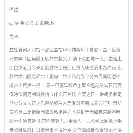
備註:
(1)張 手寫樣式 畫押9枚
內容:
立杜賣契人四拾一都三啚拾甲何仲興戶丁貴發、富、雙發
兄弟等今因無錢用度情愿將父手 遺下菜園地一大片坐落土
名白汝港目今東止劉姓會上田西止買人庄屋滴水為界南 止
龔姓墳山腳為界北止張何二姓出路為界今將四界開明憑中
說合出賣與一都二 啚三甲張延齡戶丁智祥邊為業當日實賣
得時值價足制錢參拾五仟文正其錢 立契之日一併親手收足
無欠分文未賣之先遵問親房人等有錢不愿成交方行別 賣所
賣所買二比情愿固無公私相逼亦非準折等因如有來路不明
股分不清典當 不楚不涉買人之事賣人一力承當此園地上手
老契難以繳付日後尋出不得行用永 作故紙自今賣後永不得