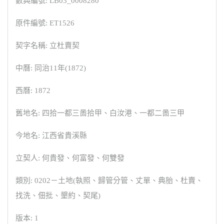
數典編號: LB03_0008280
原件編號: ET1526
契字名稱: 立杜賣契
中曆: 同治11年(1872)
西曆: 1872
舊地名: 四拾一都三啚拾甲、白汝港、一都二啚三甲
今地名: 江西省貴溪縣
立契人: 何貴發、何富發、何雙發
類別: 0202－土地(執照、歸管分管、丈單、典胎、杜賣、
找洗、佃批、墾約、契尾)
版本: 1