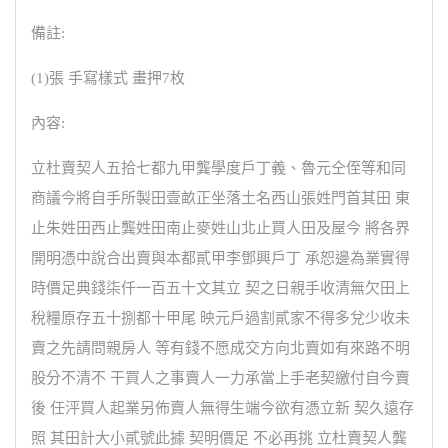
備註:
(1)張 手寫樣式 畫押7枚
內容:
立杜賣契人五拾七都九甲龔學度戶丁義、魯元仝侄等和同
商議今將自手所製田壹畝正坐落土名西山張姓門首其田 東
止朱姓田西止龔姓田南止麥姓山北止買人田及屋今 將各界
開明憑中說合出賣與本都貳甲李鄧興戶丁 承恕邊為業實得
時價足典錢柒仟一百五十文其立 契之日親手收清無欠田上
稅糧原存五十捌都十甲尾 映元戶過割貳家不得多兌少收未
賣之先請問親房人 等有錢不愿成交方向北賣如有來路不明
股分不清不 干買人之事賣人一力承當上手老契繳付自今賣
後 任泙買人起業另佈賣人無得生端今欲有憑立新 契久遠存
照 其田計大小貳號此據 契明價足 不必再挑 立杜賣契人龔