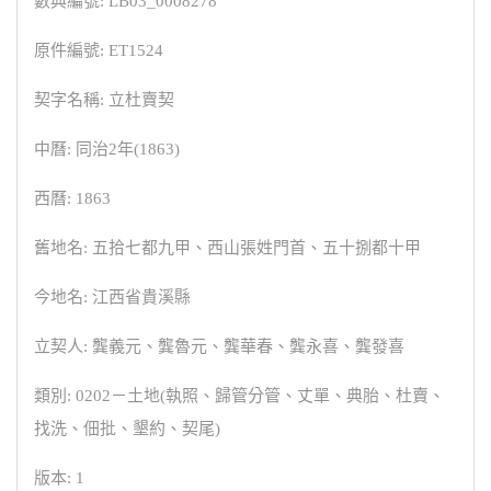
數典編號: LB03_0008278
原件編號: ET1524
契字名稱: 立杜賣契
中曆: 同治2年(1863)
西曆: 1863
舊地名: 五拾七都九甲、西山張姓門首、五十捌都十甲
今地名: 江西省貴溪縣
立契人: 龔義元、龔魯元、龔華春、龔永喜、龔發喜
類別: 0202－土地(執照、歸管分管、丈單、典胎、杜賣、
找洗、佃批、墾約、契尾)
版本: 1