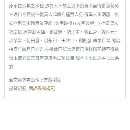
原承白沙椇之水任 憑買人車放上流下接賣人無得斷流藉影
生端自今賣後任從買人起耕佈種賣人毋 得異言生端恐口無
憑立新契永遠管業存証 (文字破損) (文字破損) 立杜賣契人
項慶餘 憑中劉明福、鄧晉照、項子處、龔正身、龔炳元、
項榮書、何田發、項永和、王盈宗、劉明發 執筆自書 同治
拾壹年四月日立吉 外批此田所當是實日後錢還契轉不得執
留兩無異言其每年錢漕仍是項姓自 理不干張姓之事批此為
據
全文影像需至本所方能瀏覽
授權規範:
閱讀授權規範