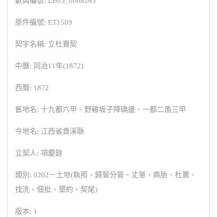
數典編號: LB03_0008263
原件編號: ET1509
契字名稱: 立杜賣契
中曆: 同治11年(1872)
西曆: 1872
舊地名: 十九都六甲、野雞坂子降礄邊、一都二啚三甲
今地名: 江西省貴溪縣
立契人: 項慶餘
類別: 0202－土地(執照、歸管分管、丈單、典胎、杜賣、
找洗、佃批、墾約、契尾)
版本: 1