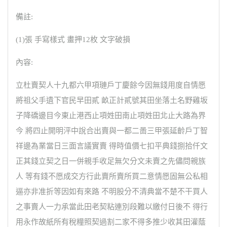
備註:
(1)張 手寫樣式 畫押12枚 文字破損
內容:
立杜賣契人十九都六甲項璉戶丁慶餘今因無錢用度自情愿
將祖父手遺下官民早田貳 畝正計貳號其田坐落土名野雞坂
子降礄邊目今東止港西止項姓田南止項姓田北止大路為界
今 將四止開明泙中說合出賣與一都二啚三甲張延齡戶丁智
祥邊為業當日三面言議實賣 得時值價七扣平典錢捌拾仟文
正其錢立契之日一併親手收足無欠分文未賣之先儘問親族
人 等有錢不愿成交方行此賣所賣所買二意情愿固無公私相
逼亦非准折等因如有來路 不明股分不清典當不楚不干買人
之事賣人一力承當此田老契粘連別段難以繳付日後不 得行
用永作故紙所有稅糧照契過割二家不得多推少收其田灌蔭