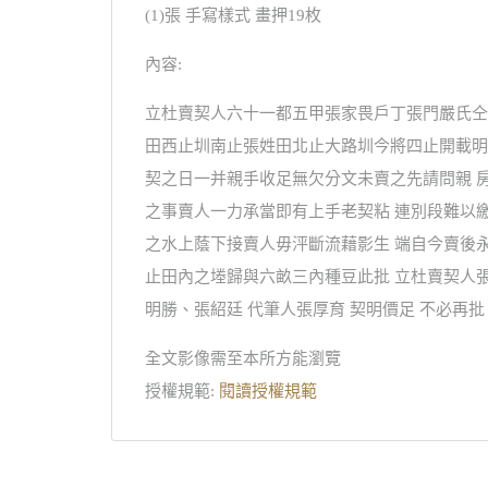
(1)張 手寫樣式 畫押19枚
內容:
立杜賣契人六十一都五甲張家畏戶丁張門嚴氏仝
田西止圳南止張姓田北止大路圳今將四止開載明
契之日一并親手收足無欠分文未賣之先請問親 
之事賣人一力承當即有上手老契粘 連別段難以
之水上蔭下接賣人毋泙斷流藉影生 端自今賣後
止田內之堘歸與六畝三內種豆此批 立杜賣契人
明勝、張紹廷 代筆人張厚育 契明價足 不必再批
全文影像需至本所方能瀏覽
授權規範:
閱讀授權規範