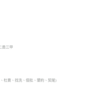
二啚三甲
典胎、杜賣、找洗、佃批、墾約、契尾)