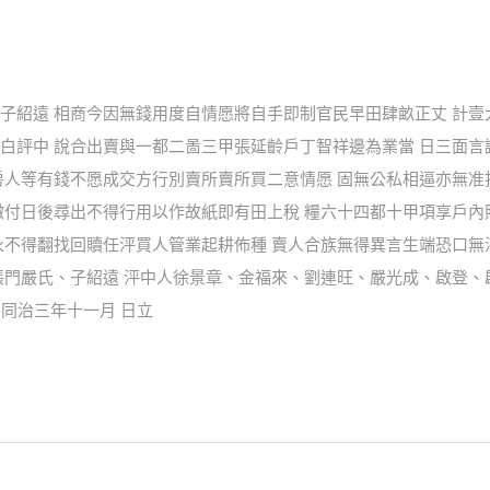
子紹遠 相商今因無錢用度自情愿將自手即制官民早田肆畝正丈 計壹
白評中 說合出賣與一都二啚三甲張延齡戶丁智祥邊為業當 日三面言
房人等有錢不愿成交方行別賣所賣所買二意情愿 固無公私相逼亦無准
繳付日後尋出不得行用以作故紙即有田上稅 糧六十四都十甲項享戶內
永不得翻找回贖任泙買人管業起耕佈種 賣人合族無得異言生端恐口無
張門嚴氏、子紹遠 泙中人徐景章、金福來、劉連旺、嚴光成、啟登
 同治三年十一月 日立