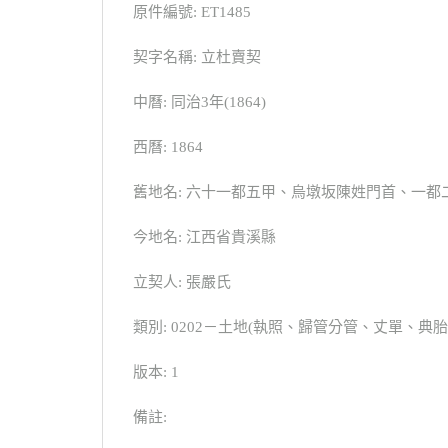
原件編號: ET1485
契字名稱: 立杜賣契
中曆: 同治3年(1864)
西曆: 1864
舊地名: 六十一都五甲、烏墩坂陳姓門首、一都
今地名: 江西省貴溪縣
立契人: 張嚴氏
類別: 0202－土地(執照、歸管分管、丈單、
版本: 1
備註: