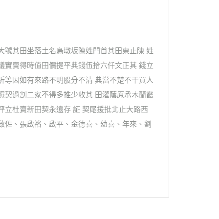
大號其田坐落土名烏墩坂陳姓門首其田東止陳 姓
議實賣得時值田價提平典錢伍拾六仟文正其 錢立
折等因如有來路不明股分不清 典當不楚不干買人
照契過割二家不得多推少收其 田灌蔭原承木蘭霞
泙立杜賣新田契永遠存 証 契尾援批北止大路西
、啟佐、張啟裕、啟平、金德喜、幼喜、年來、劉