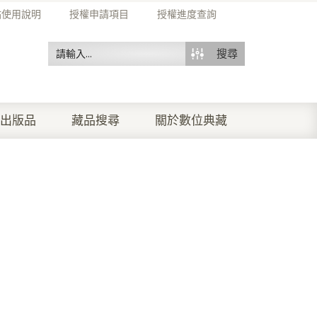
站使用說明
授權申請項目
授權進度查詢
搜尋
出版品
藏品搜尋
關於數位典藏