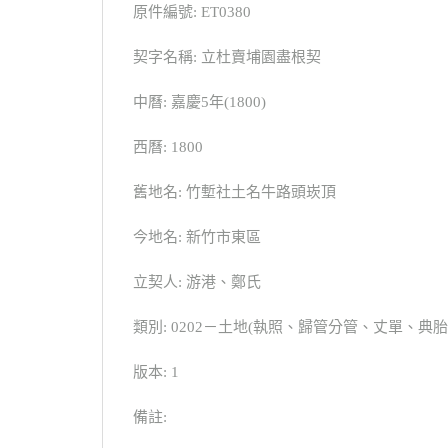
原件編號: ET0380
契字名稱: 立杜賣埔園盡根契
中曆: 嘉慶5年(1800)
西曆: 1800
舊地名: 竹塹社土名牛路頭崁頂
今地名: 新竹市東區
立契人: 游港、鄭氏
類別: 0202－土地(執照、歸管分管、丈單、
版本: 1
備註: