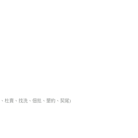
典胎、杜賣、找洗、佃批、墾約、契尾)