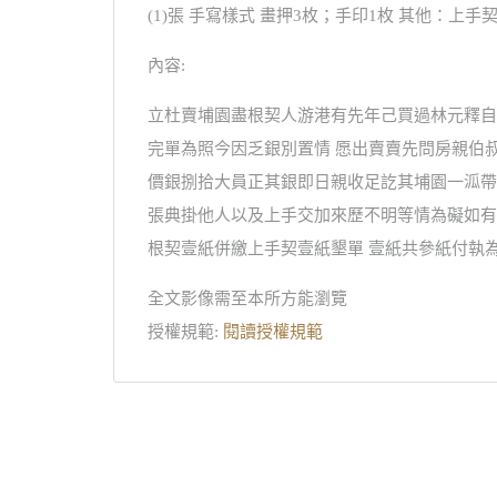
(1)張 手寫樣式 畫押3枚；手印1枚 其他：上手契為
內容:
立杜賣埔園盡根契人游港有先年己買過林元釋自
完單為照今因乏銀別置情 愿出賣賣先問房親伯
價銀捌拾大員正其銀即日親收足訖其埔園一泒帶
張典掛他人以及上手交加來歷不明等情為礙如有
根契壹紙併繳上手契壹紙墾單 壹紙共參紙付執為
全文影像需至本所方能瀏覽
授權規範:
閱讀授權規範