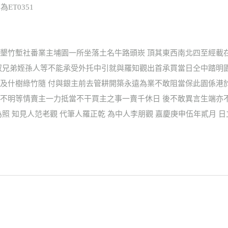
ET0351
墾竹塹社番業主埔園一所坐落土名牛路頭崁 頂其東西南北四至經載
叔兄弟姪孫人等不能承受外托中引就與羅知觀出首承買當日仝中踏明
及什樹綠竹隨 付與銀主前去管耕開築永遠為業不敢阻當保此園係港
不明等情賣主一力抵當不干買主之事一賣千休日 後不敢異言生端亦
照 知見人范老觀 代筆人羅正乾 為中人李朋觀 嘉慶庚申伍年貳月 