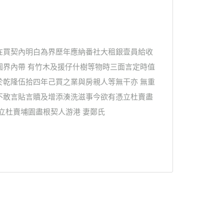
在買契內明白為界歷年應納番社大租銀壹員給收
園界內帶 有竹木及援仔什樹等物時三面言定時值
於乾隆伍拾四年己買之業與房親人等無干亦 無重
不敢言貼言贖及增添湊洗滋事今欲有憑立杜賣盡
日立杜賣埔園盡根契人游港 妻鄭氏