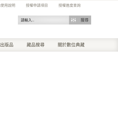
站使用說明
授權申請項目
授權進度查詢
搜尋
出版品
藏品搜尋
關於數位典藏