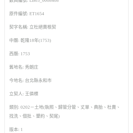
數典編號: LB03_0008408
原件編號: ET1654
契字名稱: 立杜絕賣根契
中曆: 乾隆18年(1753)
西曆: 1753
舊地名: 秀朗庄
今地名: 台北縣永和市
立契人: 王僯標
類別: 0202－土地(執照、歸管分管、丈單、典胎、杜賣、
找洗、佃批、墾約、契尾)
版本: 1