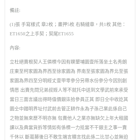
備註:
(1)張 手寫樣式 章2枚；畫押5枚 右騎縫章，共1枚 其他：
ET1650之上手契；契尾ET1655
內容:
立杜絕賣根契人王僯標今因有贌墾埔園壹所落坐土名秀朗
庄東至柯家園為界西至徐家園為 界南至張家園為界北至張
家園為界四至分明經丈壹甲零參分另帶水份參分今因別創
情愿 出賣先問兄弟叔姪人等不就托中送到文學武前來承受
當日三面言議出得時值價銀柒拾參員正其 即日仝中收訖其
園仝中踏明界址付武前去管正耕作永為子孫己業此係自己
之物並無來歷不明亦無 包賣他人之業亦無缺欠上年大租國
課以及典當貨拆等情如有係標一力抵當不干銀主之事一賣
千休以 斷葛藤後日不敢生端言贖言找此係二比甘心並無迫