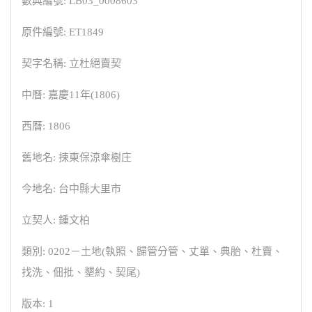
數典編號: LB03_0008603
原件編號: ET1849
契字名稱: 立杜絕賣契
中曆: 嘉慶11年(1806)
西曆: 1806
舊地名: 捒東保涼傘樹庄
今地名: 台中縣大里市
立契人: 鍾文柏
類別: 0202－土地(執照、歸管分管、丈單、典胎、杜賣、
找洗、佃批、墾約、契尾)
版本: 1