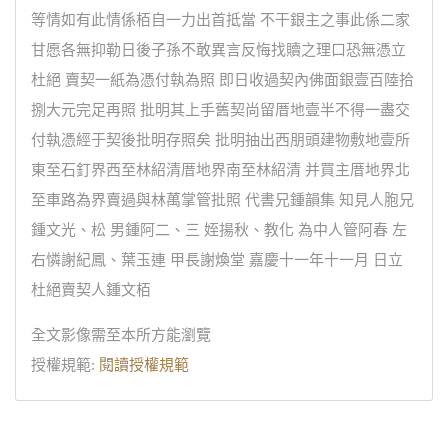
等情如有此情係栢自一力出首抵當 不干銀主之事此係二家
甘愿各無抑勒日後子孫不敢異言反悔找贖之理口恐無憑立
杜絕 賣契一紙為憑付執為照 即日收過契內佛面銀壹百陸拾
捌大元完足再照 批明其上手舊契尚留厝地壹半不得一盡交
付執憑經于契後批明存照矣 批明抽出西朋頭建物敷地壹所
東至石釘界西至林紹清厝地界南至林紹清 并買主厝地界北
至車路為界賣過與林萬掌管批照 代書兄鍾韻集 知見人胞兄
鍾文光、松 男鍾阿二、三 姪揚秋、教化 為中人管阿春 左
右憐謝紀鳳、葉玉連 甲長謝煥堂 嘉慶十一年十一月 日立
杜絕賣契人鍾文栢
全文影像需至本所方能瀏覽
授權規範:
閱讀授權規範