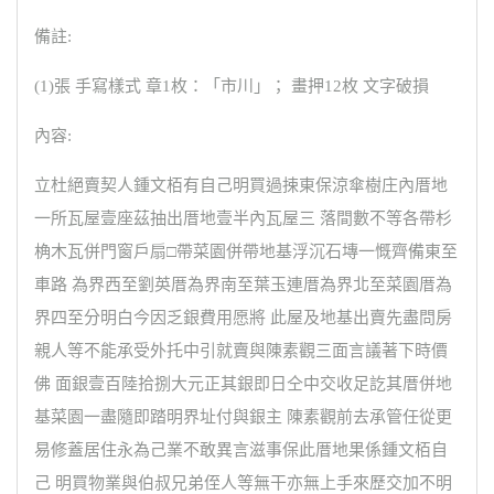
備註:
(1)張 手寫樣式 章1枚：「市川」； 畫押12枚 文字破損
內容:
立杜絕賣契人鍾文栢有自己明買過捒東保涼傘樹庄內厝地
一所瓦屋壹座茲抽出厝地壹半內瓦屋三 落間數不等各帶杉
桷木瓦併門窗戶扇□帶菜園併帶地基浮沉石塼一慨齊備東至
車路 為界西至劉英厝為界南至葉玉連厝為界北至菜園厝為
界四至分明白今因乏銀費用愿將 此屋及地基出賣先盡問房
親人等不能承受外托中引就賣與陳素觀三面言議著下時價
佛 面銀壹百陸拾捌大元正其銀即日仝中交收足訖其厝併地
基菜園一盡隨即踏明界址付與銀主 陳素觀前去承管任從更
易修蓋居住永為己業不敢異言滋事保此厝地果係鍾文栢自
己 明買物業與伯叔兄弟侄人等無干亦無上手來歷交加不明