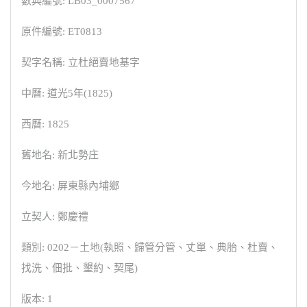
數典編號: LB03_0007567
原件編號: ET0813
契字名稱: 立杜絕賣地基字
中曆: 道光5年(1825)
西曆: 1825
舊地名: 新北勢庄
今地名: 屏東縣內埔鄉
立契人: 鄭慶禮
類別: 0202－土地(執照、歸管分管、丈單、典胎、杜賣、
找洗、佃批、墾約、契尾)
版本: 1