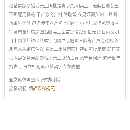
地基價銀參拾貳元正所批是實 又批明其上手老契日後執出
不堪應用批的 甲首涂 說合中陳聰智 在見姪鄭英州、登洲
秉筆男河洲 道光陸年六月初七日經原中場見又復承買得屋
宇及門窗戶扇週圍石腳等三面言定價銀參拾元 即日兩交明
白中間並無短少其屋宇門窗戶扇週圍石腳等自賣之後即交
承買人永遠居住為 業此二比甘愿兩無逼勒所批是實 即日又
批明寔領到佛銀參拾大元正所領是實 的筆男河洲 道光伍年
拾壹月 日立杜絕賣地基契字人鄭慶禮
全文影像需至本所方能瀏覽
授權規範:
閱讀授權規範