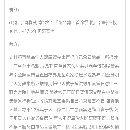
備註:
(1)張 手寫樣式 章1枚：「新北勢甲首涂雲淑」；畫押6枚
其他：道光6年再添契字
內容:
立杜絕賣地基字人鄭慶禮今來賣得自己承買地基一所帶井
一座坐落土名新北勢庄 東至鍾家伙房為界西至傅親屋簷為
界南至陳家門首直出為界北至涂家橫屋水壢為界 四至分明
今因另謀巢所乏銀應用托中因就于鍾洪德承買當日憑中三
面言定時值地基價銀 參拾貳元正即日契價兩交明白中間並
無債貨準折短少等情其地基委係自己承買地基不曾 包賣他
人地基亦不曾復典于人此係二比甘愿兩無逼勒自賣于後交
于承買人任從架造居住 賣人不得異說永斷葛籐不得言贈亦
不得言贖恐口無憑立賣地基一紙付執為照 即日批明寔領到