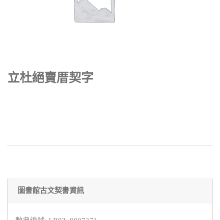
立杜絕賣厝契字
圖書館古文契書資訊