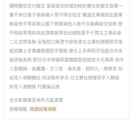
隨時搬空交付銀主 掌管居住抑或別稅別賣任從銀主其便一
賣千休日後子孫房親人等不得言找言 贖滋生事端保此厝果
係容母子等承祖父遺下物業與他人無干亦無典掛交加來 歷
不明各等情如有此情惟容等自出頭抵當不干買主之事此係
二比甘愿各無 反悔恐口無憑今欲有憑合立賣杜絕厝契字壹
紙並繳上手賣盡根厝契字壹紙 連仝上手典契字伍紙合共柒
紙送執為照 即日仝中收過契面價銀壹佰捌拾大元再照 為中
人詹親姆、吳戴嬸、方三官、吳先查、郭阿九、陳榮官 知
証見人母鮑魏氏 同治陸年參月 日立賣杜絕厝契字人鮑容
知見人弟鮑賬 代書吳必成
全文影像需至本所方能瀏覽
授權規範:
閱讀授權規範