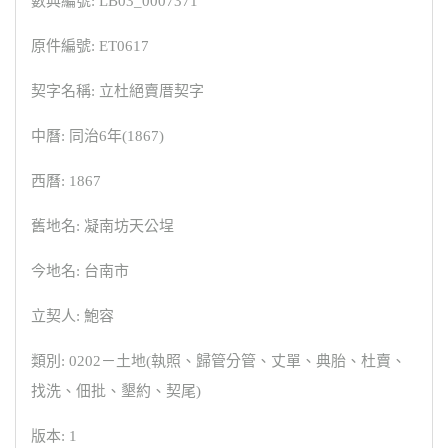
數典編號: LB03_0007371
原件編號: ET0617
契字名稱: 立杜絕賣厝契字
中曆: 同治6年(1867)
西曆: 1867
舊地名: 凝南坊天公埕
今地名: 台南市
立契人: 鮑容
類別: 0202－土地(執照、歸管分管、丈單、典胎、杜賣、
找洗、佃批、墾約、契尾)
版本: 1