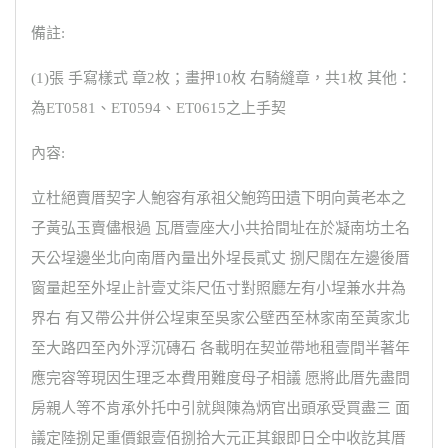
備註:
(1)張 手寫樣式 章2枚；畫押10枚 右騎縫章，共1枚 其他：
為ET0581、ET0594、ET0615之上手契
內容:
立杜絕賣厝契字人鮑容有承祖父鮑筠田遺下明向黃老本之
子黃弘玉賣儘根過 瓦厝壹座大小共拾間址在於凝南坊土名
天公埕邊坐北向南厝內量出外埕長貳丈 捌尺闊在左邊後厝
窗量起至外埕止計壹丈柒尺伍寸對照廳左有小埕兼水井為
界右 有又帶公井併公埕東至吳家公壁西至林家南至黃家北
至大路四至內外浮沉磚石 各載明在契並帶地租壹間半著年
應完容等現因生理乏本費用難度母子相議 愿將此厝先盡問
房親人等不肯承外托中引就與陳為炳官出頭承受買盡三 面
議定陸捌足重價銀壹佰捌拾大元正其銀即日仝中收訖其厝