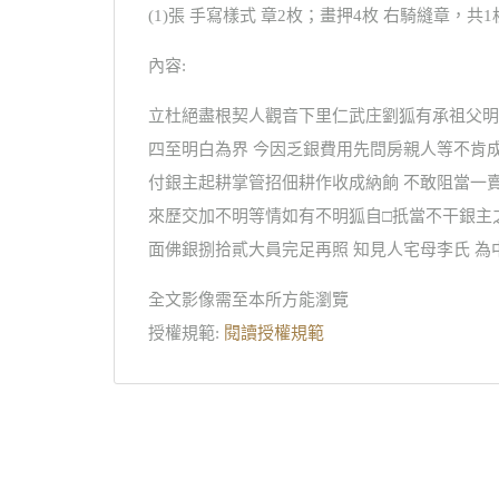
(1)張 手寫樣式 章2枚；畫押4枚 右騎縫章，共1
內容:
立杜絕盡根契人觀音下里仁武庄劉狐有承祖父明
四至明白為界 今因乏銀費用先問房親人等不肯
付銀主起耕掌管招佃耕作收成納餉 不敢阻當一
來歷交加不明等情如有不明狐自□扺當不干銀主
面佛銀捌拾貳大員完足再照 知見人宅母李氏 為
全文影像需至本所方能瀏覽
授權規範:
閱讀授權規範