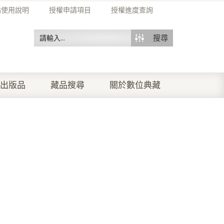
站使用說明
授權申請項目
授權進度查詢
搜尋
出版品
藏品搜尋
關於數位典藏