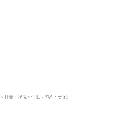
典胎、杜賣、找洗、佃批、墾約、契尾)