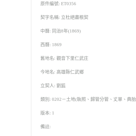
原件編號: ET0356
契字名稱: 立杜絕盡根契
中曆: 同治8年(1869)
西曆: 1869
舊地名: 觀音下里仁武庄
今地名: 高雄縣仁武鄉
立契人: 劉狐
類別: 0202－土地(執照、歸管分管、丈單、
版本: 1
備註: