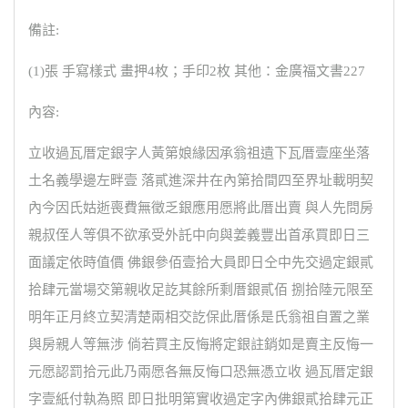
備註:
(1)張 手寫樣式 畫押4枚；手印2枚 其他：金廣福文書227
內容:
立收過瓦厝定銀字人黃第娘緣因承翁祖遺下瓦厝壹座坐落
土名義學邊左畔壹 落貳進深井在內第拾間四至界址載明契
內今因氏姑逝喪費無徵乏銀應用愿將此厝出賣 與人先問房
親叔侄人等俱不欲承受外託中向與姜義豐出首承買即日三
面議定依時值價 佛銀參佰壹拾大員即日仝中先交過定銀貳
拾肆元當場交第親收足訖其餘所剩厝銀貳佰 捌拾陸元限至
明年正月終立契清楚兩相交訖保此厝係是氏翁祖自置之業
與房親人等無涉 倘若買主反悔將定銀註銷如是賣主反悔一
元愿認罰拾元此乃兩愿各無反悔口恐無憑立收 過瓦厝定銀
字壹紙付執為照 即日批明第實收過定字內佛銀貳拾肆元正