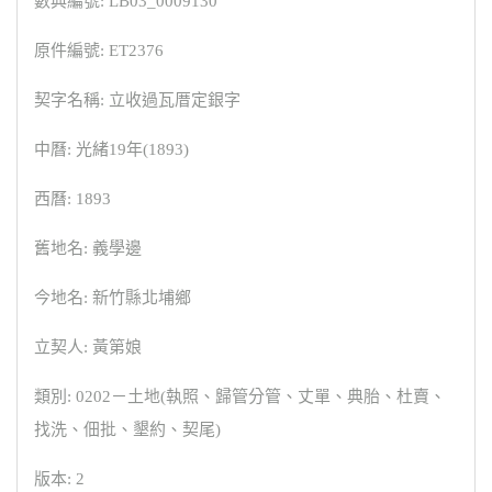
數典編號: LB03_0009130
原件編號: ET2376
契字名稱: 立收過瓦厝定銀字
中曆: 光緒19年(1893)
西曆: 1893
舊地名: 義學邊
今地名: 新竹縣北埔鄉
立契人: 黃第娘
類別: 0202－土地(執照、歸管分管、丈單、典胎、杜賣、
找洗、佃批、墾約、契尾)
版本: 2