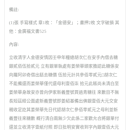
備註:
(1)張 手寫樣式 章1枚：「金德安」；畫押2枚 文字破損 其
他：金廣福文書525
內容:
立收清字人金德安情因壬申年糧總胡次仁在安手內借去糖
銀貳佰伍拾貳元 立有銀單執處有姜榮華頭家擔認此糖係安
向羅阿卯奇借出餂去糖價 伍拾元計共參佰零貳元□胡次仁
不能備還而姜榮華僅代還母利壹佰柒 拾元此賬尚未清白至
姜榮華身故安亦曾向伊家新義豐號買過青糖往 來數目不無
長短茲經公面處新義豐號即姜紹基備出佛銀壹佰大元交安
親收足訖其姜榮華先日代認胡次仁參佰零貳元之母利並新
義豐往來糖數 概行清白兩無少欠此係二家歡允合將銀單付
還並立收清字壹紙付照 即日批明安實收到字內銀壹佰大元