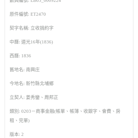
數典編號: LB03_0009224
原件編號: ET2470
契字名稱: 立收捐約字
中曆: 道光16年(1836)
西曆: 1836
舊地名: 南興庄
今地名: 新竹縣北埔鄉
立契人: 姜秀鑾、周邦正
類別: 0203－商事金融(帳單、帳簿、收銀字、會費、房
租、完單)
版本: 2