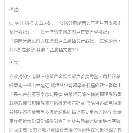
備註:
(1)張 印刷樣式 章3枚：「淡防分府給南興庄墾戶首周邦正
長行戳記」、「淡分府給南興庄墾戶首姜秀鑾戳記」、
「淡防分府給南興庄總墾戶金廣福長行戳記」 左騎縫章，
共2枚 左款縫 其他：金廣福文書321
內容:
立收捐約字南興庄總墾戶金廣福墾戶首姜秀鑾、周邦正等
緣塹南一帶山林迫近 城垣其地崎嶇旱瘠栽種維艱生番肆出
庄民被害前廳憲李念切民瘼 給發銀元諭在橫崗頂建隘防番
就地取糧奈現時隘費無徵雖蒙撥石碎崙 官隘併各處民隘銀
谷移貼然不敷者尚多復蒙諭飭勸捐以備支用當即遵行 籌議
定作參拾大份每份該捐銀壹千元計共參萬元編金廣福字號
開張生理 招墾埔地以資隘費業經將情稟明在案但捐銀之數