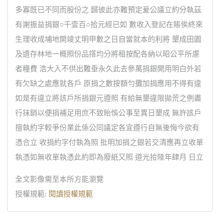
多寡既已不同而股份之 歸彼此亦難預定爰公議立約分執茲
有謝振益捐銀○千壹百○拾元經已如 數收入登記在賬俟終來
生理收成埔地開竣丈明甲數之日自當就本的利將 墾成田園
及遺存林地一概照份品撘均分將租按配各納以昭公平所慮
者糧費 浩大入不供出難垂永久此去參萬捐銀開用明白外若
有欠缺之處應就各戶 原捐之數按額勻攤加捐應用不得有違
如是有違立將該戶所捐銀元遵照 有給無墾違限拋荒之例盡
行抹銷以便捐補足用庶不致貽悞公事至異日墾成 無許該戶
擅執約字較爭份業此係公同議定各宜遵行自無後悔今欲有
憑合立 收捐約字付執為照 批明加捐之銀若交清應再立收單
執憑如無收單執憑此約即為廢紙又照 道光拾陸年肆月 日立
全文影像需至本所方能瀏覽
授權規範:
閱讀授權規範