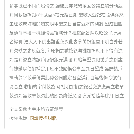
多寡既已不同而股份之 歸彼此亦難預定爰公議立約分執茲
有何朝振捐銀○千貳百○拾元經已如 數收入登記在賬俟終來
生理收成埔地開竣丈明甲數之日自當就本的利將 墾成田園
及遺存林地一概照份品撘均分將租按配各納以昭公平所慮
者糧費 浩大入不供出難垂永久此去參萬捐銀開用明白外若
有欠缺之處應就各戶 原捐之數按額勻攤加捐應用不得有違
如是有違立將該戶所捐銀元遵照 有給無墾違限拋荒之例盡
行抹銷以便捐補足用庶不致貽悞公事至異日墾成 無許該戶
擅執約字較爭份業此係公同議定各宜遵行自無後悔今欲有
憑合立 收捐約字付執為照 批明加捐之銀若交清應再立收單
執憑如無收單執憑此約即為廢紙又照 道光拾陸年肆月 日立
全文影像需至本所方能瀏覽
授權規範:
閱讀授權規範