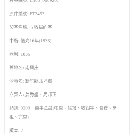
數典編號: LB03_0009207
原件編號: ET2453
契字名稱: 立收捐約字
中曆: 道光16年(1836)
西曆: 1836
舊地名: 南興庄
今地名: 新竹縣北埔鄉
立契人: 姜秀鑾、周邦正
類別: 0203－商事金融(帳單、帳簿、收銀字、會費、房
租、完單)
版本: 2