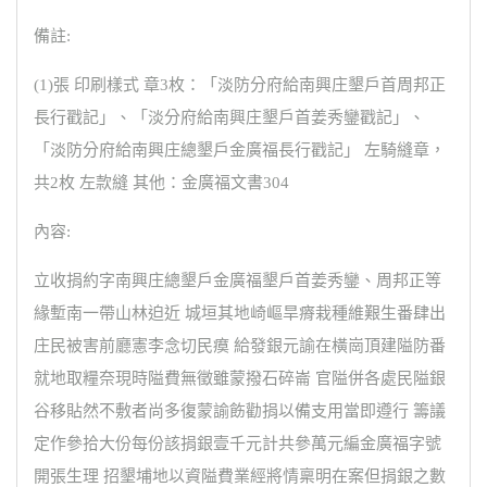
備註:
(1)張 印刷樣式 章3枚：「淡防分府給南興庄墾戶首周邦正
長行戳記」、「淡分府給南興庄墾戶首姜秀鑾戳記」、
「淡防分府給南興庄總墾戶金廣福長行戳記」 左騎縫章，
共2枚 左款縫 其他：金廣福文書304
內容:
立收捐約字南興庄總墾戶金廣福墾戶首姜秀鑾、周邦正等
緣塹南一帶山林迫近 城垣其地崎嶇旱瘠栽種維艱生番肆出
庄民被害前廳憲李念切民瘼 給發銀元諭在橫崗頂建隘防番
就地取糧奈現時隘費無徵雖蒙撥石碎崙 官隘併各處民隘銀
谷移貼然不敷者尚多復蒙諭飭勸捐以備支用當即遵行 籌議
定作參拾大份每份該捐銀壹千元計共參萬元編金廣福字號
開張生理 招墾埔地以資隘費業經將情稟明在案但捐銀之數