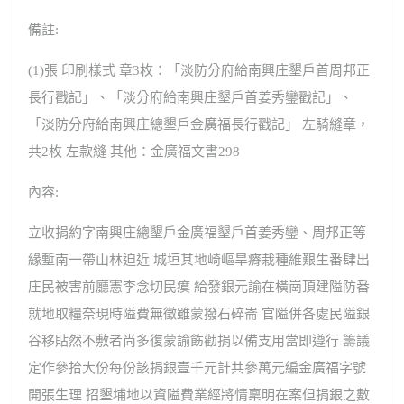
備註:
(1)張 印刷樣式 章3枚：「淡防分府給南興庄墾戶首周邦正
長行戳記」、「淡分府給南興庄墾戶首姜秀鑾戳記」、
「淡防分府給南興庄總墾戶金廣福長行戳記」 左騎縫章，
共2枚 左款縫 其他：金廣福文書298
內容:
立收捐約字南興庄總墾戶金廣福墾戶首姜秀鑾、周邦正等
緣塹南一帶山林迫近 城垣其地崎嶇旱瘠栽種維艱生番肆出
庄民被害前廳憲李念切民瘼 給發銀元諭在橫崗頂建隘防番
就地取糧奈現時隘費無徵雖蒙撥石碎崙 官隘併各處民隘銀
谷移貼然不敷者尚多復蒙諭飭勸捐以備支用當即遵行 籌議
定作參拾大份每份該捐銀壹千元計共參萬元編金廣福字號
開張生理 招墾埔地以資隘費業經將情稟明在案但捐銀之數