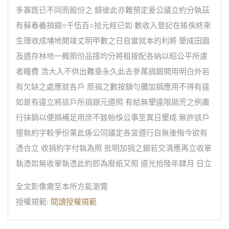
多寡既已不同而股份之 歸彼此亦難預定爰公議立約分執茲
有蘇春義捐銀○千伍百○拾元經已如 數收入登記在賬俟終來
生理收成埔地開竣丈明甲數之日自當就本的利將 墾成田園
及遺存林地一概照份品撘均分將租按配各納以昭公平所慮
者糧費 浩大入不供出難垂永久此去參萬捐銀開用明白外若
有欠缺之處應就各戶 原捐之數按額勻攤加捐應用不得有違
如是有違立將該戶所捐銀元遵照 有給無墾違限拋荒之例盡
行抹銷以便捐補足用庶不致貽悞公事至異日墾成 無許該戶
擅執約字較爭份業此係公同議定各宜遵行自無後悔今欲有
憑合立 收捐約字付執為照 批明加捐之銀若交清應再立收單
執憑如無收單執憑此約即為廢紙又照 道光拾陸年肆月 日立
全文影像需至本所方能瀏覽
授權規範:
閱讀授權規範