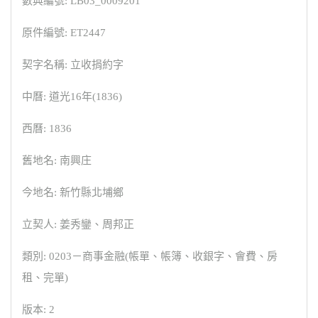
數典編號: LB03_0009201
原件編號: ET2447
契字名稱: 立收捐約字
中曆: 道光16年(1836)
西曆: 1836
舊地名: 南興庄
今地名: 新竹縣北埔鄉
立契人: 姜秀鑾、周邦正
類別: 0203－商事金融(帳單、帳簿、收銀字、會費、房
租、完單)
版本: 2