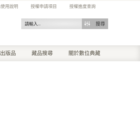
站使用說明
授權申請項目
授權進度查詢
搜尋
出版品
藏品搜尋
關於數位典藏