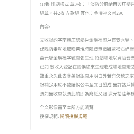
(1)張 印刷樣式 章3枚：「淡防分府給南興
縫章，共2枚 左款縫 其他：金廣福文書290
內容:
立收捐約字南興庄總墾戶金廣福墾戶首姜秀鑾、
建隘防番就地取糧奈現時隘費無徵雖蒙撥石碎崙
萬元編金廣福字號開張生理 招墾埔地以資隘費
已如 數收入登記在賬俟終來生理收成埔地開竣
難垂永久此去參萬捐銀開用明白外若有欠缺之處
捐補足用庶不致貽悞公事至異日墾成 無許該戶
憑如無收單執憑此約即為廢紙又照 道光拾陸年肆
全文影像需至本所方能瀏覽
授權規範:
閱讀授權規範