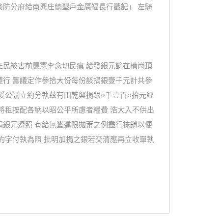
淡防分府給南興庄總墾戶金廣福長行戳記」 左騎
庄民被害前廳憲李念切民瘼 給發銀元諭在橫崗頂
遵行 籌議定作參拾大份每份該捐銀壹千元計共參
爰公議立約分執茲有田乾興捐銀○千壹百○拾元經
將租按配各納以昭公平所慮者糧費 浩大入不供出
捐銀元遵照 有給無墾違限拋荒之例盡行抹銷以便
約字付執為照 批明加捐之銀若交清應再立收單執