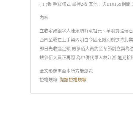
( 1 )張 手寫樣式 畫押2枚 其他：與ET0159相關
內容:
立收定頭銀字人陳永順有承祖元、華明買張瑞石
西四至載在上手契內明白今因乏銀別創欲將此業
即日先收過定頭 銀參佰大員約至冬節前立契為
銀參佰大員正再照 為中併代筆人林江湘 道光拾
全文影像需至本所方能瀏覽
授權規範:
閱讀授權規範