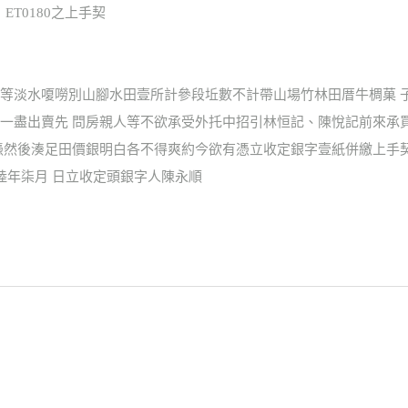
；ET0180之上手契
等淡水嗄嘮別山腳水田壹所計參段坵數不計帶山場竹林田厝牛椆菓 
一盡出賣先 問房親人等不欲承受外托中招引林恒記、陳悅記前來承
憑然後湊足田價銀明白各不得爽約今欲有憑立收定銀字壹紙併繳上手契
陸年柒月 日立收定頭銀字人陳永順