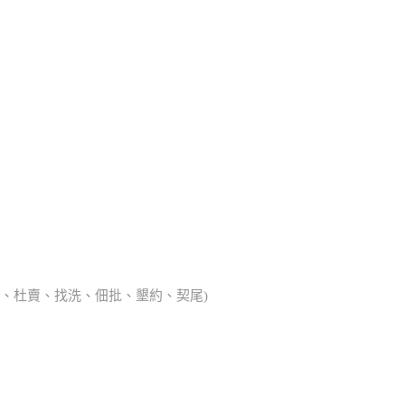
典胎、杜賣、找洗、佃批、墾約、契尾)