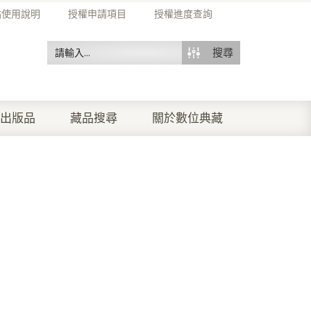
站使用說明
授權申請項目
授權進度查詢
搜尋
出版品
藏品搜尋
關於數位典藏