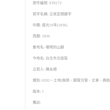
原件編號: ET0172
契字名稱: 立收定頭銀字
中曆: 道光16年(1836)
西曆: 1836
舊地名: 嗄嘮別山腳
今地名: 台北市北投區
立契人: 陳永順
類別: 0202－土地(執照、歸管分管、丈單、
版本: 1
備註: