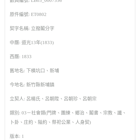
數典編號: LB03_0007556
原件編號: ET0802
契字名稱: 立撥鬮分字
中曆: 道光13年(1833)
西曆: 1833
舊地名: 下橫坑口、新埔
今地名: 新竹縣新埔鎮
立契人: 呂楊氏、呂朝陞、呂朝珍、呂朝宗
類別: 03－社會類(門牌、團練、鄉治、鬮書、宗教、讖、
卜卦、庄約、隘約、祭祀公業、人身契)
版本: 1