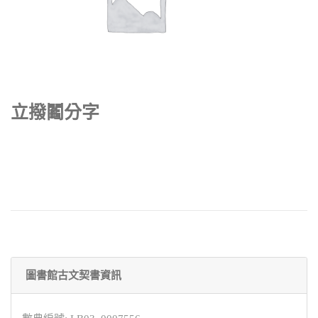
立撥鬮分字
圖書館古文契書資訊