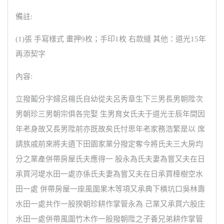
備註:
(1)張 手寫樣式 畫押9枚；手印1枚 右款縫 其他：道光15年
再添契字
內容:
立撥鬮分字婦呂楊氏自幼從夫呂秀章生下三男長男朝陞次
男朝珍三男朝宗俱各完娶 生男育女氏夫于道光壬辰年間因
年老身故又長男陞前亦既故矣氏忖思年老家務浩繁是以 席
請族戚前來將夫遺下田園家業分撥定奪今將氏夫三大房均
分之業產併帶房屋氏夫應得一 股永為氏夫妻為嘗又夫在日
承買河堤水田一處亦係氏夫妻為嘗又夫在日承買樟樹空水
田一處 併帶房屋一座風圍果木等項又承典下橫坑口吳林壽
水田一處共作一股揆朝珍耕作掌管永為 己業又承買六股庄
水田一處併帶風圍竹木作一股撥朝陞之子養兄弟耕作掌管