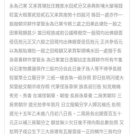
永為己業 又承買塘肚庄魏家水田貳分又承典新埔大屋場錢
旺富大租粟貳拾貳石又承買南勢十四股河 唇田一處亦作一
股撥朝宗耕作掌管永為已業今將三處之田業此塘肚一股之
田業租額甚少 當日經族戚前公議樟樹空一股現均出佛銀壹
佰伍拾元正又六股之田現均出佛銀壹佰伍拾元 正共參佰元
以為幫貼塘肚一股之田租額又承買犁頭嘴水田一處撥于長
孫章養耕作掌管永 為已業當日憑鬮拈定各歸耕作所有牛隻
谷石家物農器俱作三股均分自此日後子孫人等不得爭長兢
短當眾仝立鬮分字 三紙一樣各執一紙存照 即日批明河堤大
契壹紙交朝宗收存照 代筆侄孫章榮 族長叔衍衙 知見親楊
秀芳、秀香 在場侄朝華、朝俊 長房孫章養 二房男朝珍 三
房男朝宗 道光拾參年捌月 日立撥鬮分字人婦呂楊氏 批明
道光十五年乙未歲八月初八日長、二兩房各出銀壹百五十
元正以補三房鬮分之 額並無少欠日後不得向取此數批照 又
批明子成公生下三大房建有瓦屋壹座一正四橫作三房均分