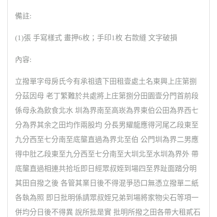
備註:
(1)張 手寫樣式 畫押6枚；手印1枚 右款縫 文字破損
內容:
立撥單字母房氏今有承祖遺下田租壹處土名東興上庄第捌
分茲因母 老丁繁難於共處將上庄第捌分田園壹分門首前段
係母永為飲食北水 圳為界南至高崁為界東伯公田為界西七
分為界其余之田均作兩股均 分長男耀龍應得河尾乙段東至
九分西至七分南至底壟直過為界北至伯 公門圳為界二男應
得中肚乙段東至九分西至七分南至大圳北至水圳為界外 帶
底壟直過相連共拾坵即日經眾叔姪到場四至界趾面踏分明
其田自撥之後 各管其業日後不得混爭恐口無憑立撥單二紙
各執為照 即日批明係請眾叔姪兄弟到場將家物尖石等項一
併均分日後不得異 說所批是實 批明所撥之田各帶大租貳石