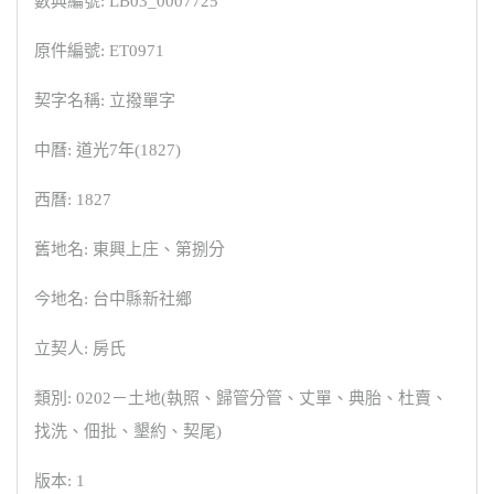
數典編號: LB03_0007725
原件編號: ET0971
契字名稱: 立撥單字
中曆: 道光7年(1827)
西曆: 1827
舊地名: 東興上庄、第捌分
今地名: 台中縣新社鄉
立契人: 房氏
類別: 0202－土地(執照、歸管分管、丈單、典胎、杜賣、
找洗、佃批、墾約、契尾)
版本: 1