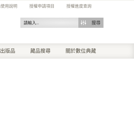
站使用說明
授權申請項目
授權進度查詢
搜尋
出版品
藏品搜尋
關於數位典藏