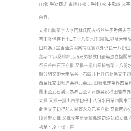
(1)張 手寫樣式 畫押11枚；手印1枚 中款縫 文
內容:
立撥出鬮單字人李門林氏配夫裕鼎生子秀傳夫子
有田業僅存七十□庄十八份水田兩段□界址大租
田除為□ 堂香油清明祭掃除實以外仍長十八份
螽斯□□瓜瓞綿綿此乃兄弟歡歡口恐無憑立撥鬮
祭掃谷四石正立批 又批一撥出長孫初榮十八份
踏分明又帶大租隘谷一石四斗七升伍此係交于初
西至徐家田毗連為界北至□□ 田唇毗連為界四
鬮東至武石溪河為界西至圳背照吳家橫田唇為界
立批 又批一撥出四孫初得十八份水田第四鬮東
此係交于初得前去掌管永為己業立批 又批明各
段另起立批 又批元字第壹鬮係歸初添執照立批 
初榮、添、松、得