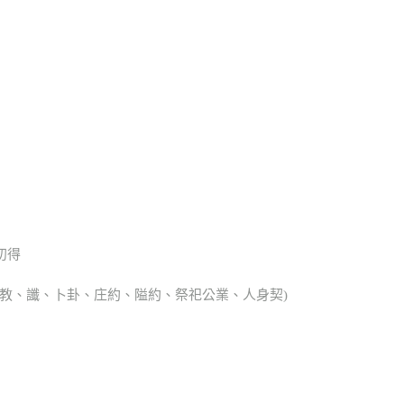
初得
、宗教、讖、卜卦、庄約、隘約、祭祀公業、人身契)