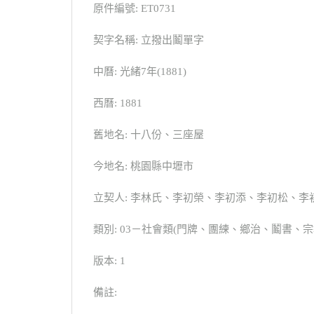
原件編號: ET0731
契字名稱: 立撥出鬮單字
中曆: 光緒7年(1881)
西曆: 1881
舊地名: 十八份、三座屋
今地名: 桃園縣中壢市
立契人: 李林氏、李初榮、李初添、李初松、李
類別: 03－社會類(門牌、團練、鄉治、鬮書
版本: 1
備註: