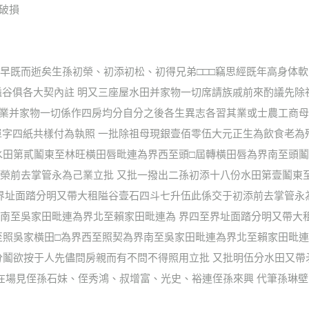
字破損
早既而逝矣生孫初榮、初添初松、初得兄弟□□□竊思經既年高身体軟
隘谷俱各大契內註 明又三座屋水田并家物一切席請族戚前來酌議先
田業并家物一切係作四房均分自分之後各生異志各習其業或士農工商母
單字四紙共樣付為執照 一批除祖母現銀壹佰零伍大元正生為飲食老為
水田第貳鬮東至林旺橫田唇毗連為界西至頭□屆轉橫田唇為界南至頭鬮
榮前去掌管永為己業立批 又批一撥出二孫初添十八份水田第壹鬮東
至界址面踏分明又帶大租隘谷壹石四斗七升伍此係交于初添前去掌管永
南至吳家田毗連為界北至賴家田毗連為 界四至界址面踏分明又帶大
至照吳家橫田□為界西至照契為界南至吳家田毗連為界北至賴家田毗連
分鬮欲按于人先儘問房親而有不問不得照用立批 又批明伍分水田又
在場見侄孫石妹、侄秀鴻、叔增富、光史、裕連侄孫來興 代筆孫琳壁