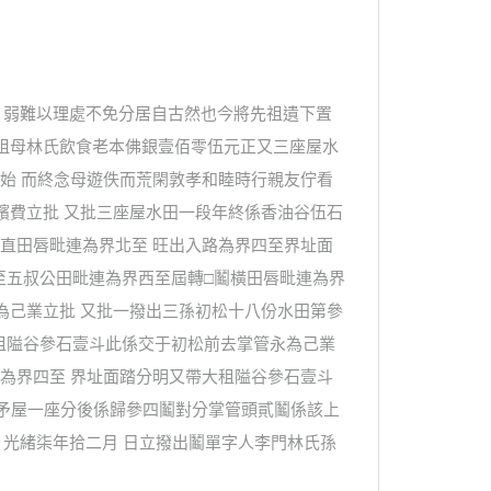
 弱難以理處不免分居自古然也今將先祖遺下置
除祖母林氏飲食老本佛銀壹佰零伍元正又三座屋水
始 而終念母遊佚而荒閑敦孝和睦時行親友佇看
殯費立批 又批三座屋水田一段年終係香油谷伍石
直田唇毗連為界北至 旺出入路為界四至界址面
至五叔公田毗連為界西至屆轉□鬮橫田唇毗連為界
為己業立批 又批一撥出三孫初松十八份水田第參
租隘谷參石壹斗此係交于初松前去掌管永為己業
為界四至 界址面踏分明又帶大租隘谷參石壹斗
帶矛屋一座分後係歸參四鬮對分掌管頭貳鬮係該上
 光緒柒年拾二月 日立撥出鬮單字人李門林氏孫