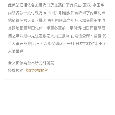
此係業佃相依各無反悔口恐無憑口筆有憑立招贌耕水田字
兩紙各執一紙付執為照 即日批明達叔侄實收到字內無利磧
地龍銀陸拾大員正批照 再批明限滿之年冬禾桿交還田主收
其磧地銀至犁田先付一半至冬至前一足付清批照 再批明限
滿之年八月中先送定銀貳大員正批照 在場侄登輝、登俊 代
筆人黃石華 明治三十六年癸卯歲十一月 日立招贌耕水田字
人陳華達
全文影像需至本所方能瀏覽
授權規範:
閱讀授權規範