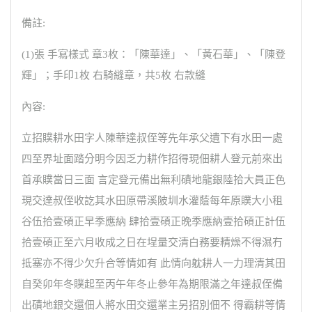
備註:
(1)張 手寫樣式 章3枚：「陳華達」、「黃石華」、「陳登
輝」；手印1枚 右騎縫章，共5枚 右款縫
內容:
立招贌耕水田字人陳華達叔侄等先年承父遺下有水田一處
四至界址面踏分明今因乏力耕作招得現佃耕人登元前來出
首承贌當日三面 言定登元備出無利磧地龍銀陸拾大員正色
現交達叔侄收訖其水田原帶溪陂圳水灌蔭每年原贌大小租
谷伍拾壹碩正早季應納 肆拾壹碩正晚季應納壹拾碩正計伍
拾壹碩正至六月收成之日在埕量交清白務要精燥不得濕冇
抵塞亦不得少欠升合等情如有 此情向躭耕人一力理清其田
自癸卯年冬贌起至丙午年冬止參年為期限滿之年達叔侄備
出磧地銀交還佃人將水田交還業主另招別佃不 得霸耕等情