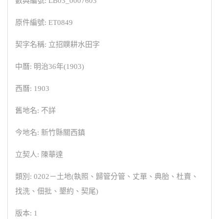
數典編號: LB03_0007603
原件編號: ET0849
契字名稱: 立招贌耕水田字
中曆: 明治36年(1903)
西曆: 1903
舊地名: 不詳
今地名: 新竹縣關西鎮
立契人: 陳華達
類別: 0202－土地(執照、歸管分管、丈單、典胎、杜賣、
找洗、佃批、墾約、契尾)
版本: 1