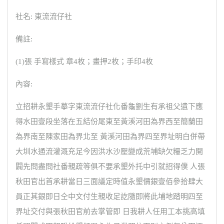
社名: 東流流仔社
備註:
(1)張 手寫樣式 章4枚；畫押2枚；手印4枚
內容:
立招耕永墾手摹字東流流仔社化番龜劉生有承祖父遺下應
得水田壹段坐落在五結份尾東至黃溪河田為界西至簡蘭田
為界南至陳家田為界北至 黃溪河田為界四至界址明白併帶
大圳水通流灌溉充足今因洪水沙壓變成荒埔缺欠糧乏力開
闢先問盡問社番親疏等俱不要承墾外托中引就招得僕 人張
秋田官出首承耕當日三面議定時值永墾價銀壹佰參拾肆大
員正其銀即日仝中文付生親收足訖隨即將此埔地踏明四至
界址交付與張秋田官前去掌管即 日我耕人任用工本挑高填