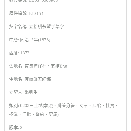
數典編號: LB03_0008908
原件編號: ET2154
契字名稱: 立招耕永墾手摹字
中曆: 同治12年(1873)
西曆: 1873
舊地名: 東流流仔社、五結份尾
今地名: 宜蘭縣五結鄉
立契人: 龜劉生
類別: 0202－土地(執照、歸管分管、丈單、典胎、杜賣、
找洗、佃批、墾約、契尾)
版本: 2