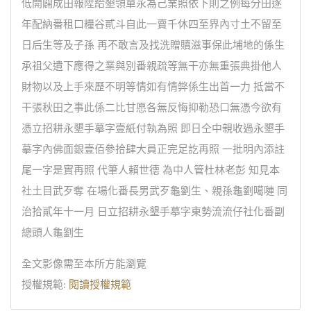
低開闢成田報陞給墾領單永為己業照依下則之例每分田逐
年配納番租口糧谷貳斗自此一賣千休四至界內寸土不留至
日后生等及子孫 再不敢言及找洗贈贖滋事保此埔地的係生
承祖父遺下應得之業與別番親疏等無干亦無重張典掛他人
財物以及上手來歷不明等情如有情弊係生出首一力 抵當不
干張秋田之事此係二比甘愿各無反悔抑勒恐口無憑今欲有
憑立招耕永墾手摹字壹紙付執為照 即日仝中親收過永墾手
摹字內佛面銀壹佰參拾肆大員正完足訖再照 一批明內添註
尾一字是實再照 代筆人賴世德 為中人管杜林老彭 知見本
社土目武歹奪 在場化番長男武歹龜劉生、親孫龜劉噶嗹 同
治拾貳年十一月 日立招耕永墾手摹字東勢流流仔社化番副
總頭人龜劉生
全文影像需至本所方能瀏覽
授權規範:
閱讀授權規範