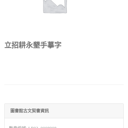
立招耕永墾手摹字
圖書館古文契書資訊