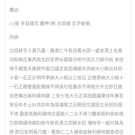
備註:
(1)張 手寫樣式 畫押3枚 左款縫 文字破損
內容:
立招耕字人黃乃露、戴南仁今有自置水田一處坐落土名南
河和興庄東西南北四至界址面踏分明今因乏力耕作前 來招
得于親曾天進耕作當日議定其田埔遞年供納大小租谷共四
十壹一石正計明早季納大小租谷三拾石 正晚季納大小租十
一石正務要風乾積燥不得濕冇抵塞亦不得拖欠升合即日進
自愿備出無利磧地銀 二佰七拾大元正其田面議庚戌年春至
癸丑年冬止計共四年為限滿限之日將田交還田主另招別佃
不得 霸居其無利磧地交還耕人二比不得刁難其租利倘有拖
欠即將磧地銀扣除今欲有憑立招耕水田 埔地字一紙付執為
照 即日批明黃乃露、戴南仁二人親收過無利磧地銀壹佰伍