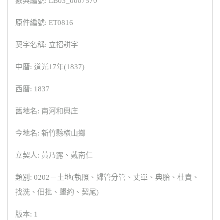
數典編號: LB03_0007570
原件編號: ET0816
契字名稱: 立招耕字
中曆: 道光17年(1837)
西曆: 1837
舊地名: 南河和興庄
今地名: 新竹縣橫山鄉
立契人: 黃乃露、戴南仁
類別: 0202－土地(執照、歸管分管、丈單、典胎、杜賣、
找洗、佃批、墾約、契尾)
版本: 1