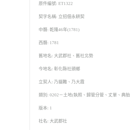
原件編號: ET1322
契字名稱: 立招佃永耕契
中曆: 乾隆46年(1781)
西曆: 1781
舊地名: 大武郡社、舊社北勢
今地名: 彰化縣社頭鄉
立契人: 乃貓難、乃大霞
類別: 0202－土地(執照、歸管分管、丈單、
版本: 1
社名: 大武郡社