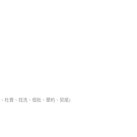
典胎、杜賣、找洗、佃批、墾約、契尾)