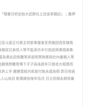
」、「理番分府史給大武郡社土目金寧戳記」；畫押
石伍斗道正付業主到家車運東至秀聰田西至陳貴
番親叔兄弟侄人等不能承托中引就送與僕佃高集
 遠為業此田係難等承祖明買物業與社內番親人等
洗贖情弊難等傳下子子孫孫逐年只是收大租粟而
併上手 繳連壹紙共貳紙付執永遠為照 即日收過
見人山烏目 乾隆肆拾陸年伍月 日立招佃永耕契番