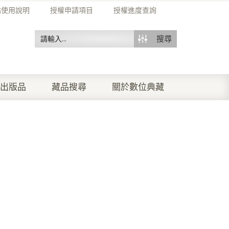
站使用說明
授權申請項目
授權進度查詢
搜尋
出版品
藏品搜尋
關於數位典藏