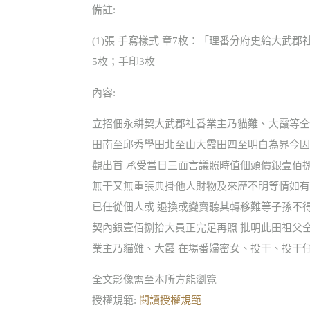
備註:
(1)張 手寫樣式 章7枚：「理番分府史給大
5枚；手印3枚
內容:
立招佃永耕契大武郡社番業主乃貓難、大霞等仝
田南至邱秀學田北至山大霞田四至明白為界今因
觀出首 承受當日三面言議照時值佃頭價銀壹佰
無干又無重張典掛他人財物及來歷不明等情如有
已任從佃人或 退換或變賣聽其轉移難等子孫不
契內銀壹佰捌拾大員正完足再照 批明此田祖父仝
業主乃貓難、大霞 在場番婦密女、投干、投干
全文影像需至本所方能瀏覽
授權規範:
閱讀授權規範