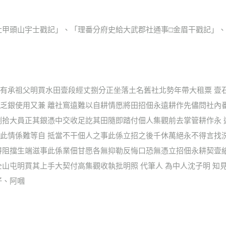
武郡社甲頭山宇士戳記」、「理番分府史給大武郡社通事□金眉干戳記
有承祖父明買水田壹段經丈捌分正坐落土名舊社北勢年帶大租粟 壹
乏銀使用又兼 離社窵遠難以自耕情愿將田招佃永遠耕作先儘問社內
捌拾大員正其銀憑中交收足訖其田隨即踏付佃人集觀前去掌管耕作永
此情係難等自 抵當不干佃人之事此係立招之後千休萬絕永不得言找
得阻擋生端滋事此係業佃甘愿各無抑勒反悔口恐無憑立招佃永耕契壹紙
山屯明買其上手大契付高集觀收執批明照 代筆人 為中人沈子明 知
仔、阿嘓