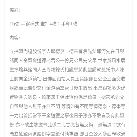
備註:
(1)張 手寫樣式 畫押4枚；手印1枚
內容:
立抽盟內退股份字人邱德泉、德來有承先父邱河先在日與
諸同人仝盟金道德老君公一份兄弟思先父早 世家貧風水厝
屋損壞與諸同人仝母親鐘氏相議愿將此盟歸就懇托中人陳
士戇向金道德抽 出佛面銀拾大員正其銀即日公仝三面交收
足訖而此盟份交付金道德掌管日後生放出 出息銀項多少建
置物業與德泉、德來無干保此盟份係是德泉、德來承先父
自盟與他人無干亦無不明 等情如有不明等情德泉、德來等
一力出首扺當不干金道德之事後日子孫亦不敢言及有此盟
份 亦不敢生端滋事此係二比甘愿各無反悔口恐無憑今欲有
憑立抽盟內退股份字壹紙付執為照 即日仝公人參面親收過