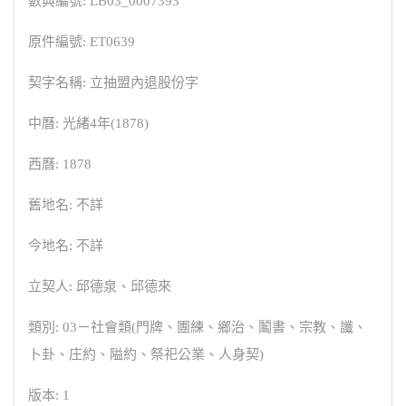
數典編號: LB03_0007393
原件編號: ET0639
契字名稱: 立抽盟內退股份字
中曆: 光緒4年(1878)
西曆: 1878
舊地名: 不詳
今地名: 不詳
立契人: 邱德泉、邱德來
類別: 03－社會類(門牌、團練、鄉治、鬮書、宗教、讖、
卜卦、庄約、隘約、祭祀公業、人身契)
版本: 1